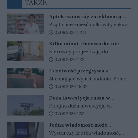
TAKŻE
Apteki znów się zareklamują.
Ale nie bez ograniczeń
Rząd chce znieść całkowity zakaz
reklamy aptek. Nadal jednak
Data dodania artykułu:
07.08.2026 17:41
zabronione będą m.in. programy
Kilka minut i ładowarka nie
lojalnościowe, presja zakupowa i
działa. Złodzieje znaleźli sposób
Kierowcy podjeżdżają do
udział dzieci.
na szybki zarobek kosztem
ładowarek i zamiast przewodów
Data dodania artykułu:
07.08.2026 17:24
kierowców
widzą tylko ich resztki. Kradzieże
Uczciwość przegrywa z
kabli stają się plagą, a straty
pieniędzmi. Tak tłumaczymy
Alarmujące wyniki badania. Polacy
operatorów sięgają dziesiątek
finansowe przekręty
coraz częściej przymykają oko na
Data dodania artykułu:
07.08.2026 15:02
tysięcy złotych.
finansowe przekręty. Młodzi i
Duża inwestycja rusza w
zadłużeni najłatwiej
Gorzowie. Umowa podpisana,
Kolejna duża inwestycja w
usprawiedliwiają nieuczciwe
czas na prace
Gorzowie jest coraz bliżej
Data dodania artykułu:
07.08.2026 12:24
zachowania.
rozpoczęcia. Przetarg został
Jedna wiadomość może
rozstrzygnięty, umowy z
kosztować tysiące złotych.
Wystarczy krótka wiadomość,
wykonawcą są już podpisane, a
Oszuści wykorzystują