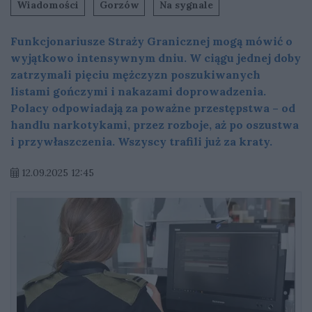
Wiadomości
Gorzów
Na sygnale
Funkcjonariusze Straży Granicznej mogą mówić o
wyjątkowo intensywnym dniu. W ciągu jednej doby
zatrzymali pięciu mężczyzn poszukiwanych
listami gończymi i nakazami doprowadzenia.
Polacy odpowiadają za poważne przestępstwa – od
handlu narkotykami, przez rozboje, aż po oszustwa
i przywłaszczenia. Wszyscy trafili już za kraty.
12.09.2025 12:45