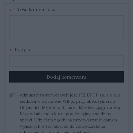
Treść komentarza
Podpis
Dodaj komentarz
Administratorem danych jest TELETOP sp. z o.o. z
siedzibą w Gorzowie Wlkp., przy ul. Kosynierów
Gdyńskich 50, kontakt:
zarzad@telewizjagorzow.pl
lub pod adresem korespondencyjnym siedziby
spółki. Udzielam zgody na przetwarzanie danych
wpisanych w formularzu do celu udzielenia
odpowiedzi na przesłane zapytanie.