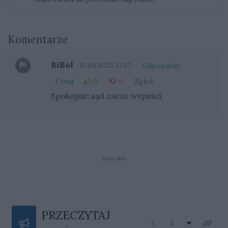
Komentarze
BiBol
12.09.2025 13:27
Odpowiedz
Cytuj
0
0
Zgłoś
Spokojnie,sąd zaraz wypuści.
REKLAMA
PRZECZYTAJ
Rozwiń listę
Poprzednie
Następne
Kliknij