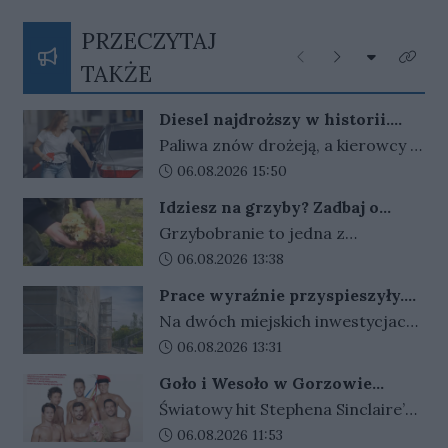
PRZECZYTAJ
Rozwiń listę
Poprzednie
Następne
Kliknij
TAKŻE
Diesel najdroższy w historii.
Rząd rozważa powrót osłon, ale
Paliwa znów drożeją, a kierowcy z
stawia warunek
niepokojem patrzą na ceny przy
Data dodania artykułu:
06.08.2026 15:50
dystrybutorach. Rząd nie wyklucza
Idziesz na grzyby? Zadbaj o
powrotu osłon, ale decyzji wciąż
telefon i orientację w terenie
Grzybobranie to jedna z
nie ma.
najbardziej lubianych polskich
Data dodania artykułu:
06.08.2026 13:38
tradycji i dobry sposób na aktywny
Prace wyraźnie przyspieszyły.
wypoczynek na świeżym
Tak zmieniają się miejskie
Na dwóch miejskich inwestycjach
powietrzu. Trzeba jednak
placówki
przy ul. Wróblewskiego w
Data dodania artykułu:
06.08.2026 13:31
pamiętać, że las bywa zdradliwy, a
Gorzowie widać coraz większy
chwila nieuwagi może skończyć się
Goło i Wesoło w Gorzowie
postęp prac. Roboty prowadzone
zagubieniem. Każdego roku
Wielkopolskim - komedia, która
Światowy hit Stephena Sinclaire’a i
są jednocześnie w budynkach
doprowadzi Cię do łez !
lubuscy policjanci prowadzą
Anthony'ego McCartena od swojej
Data dodania artykułu:
06.08.2026 11:53
żłobka i przedszkola, a ich zakres