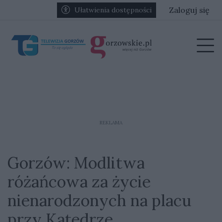
Przejdź do głównych treści
Przejdź do głównego menu
Zaloguj się
Ułatwienia dostępności
menu
Prz
REKLAMA
Gorzów: Modlitwa
różańcowa za życie
nienarodzonych na placu
przy Katedrze