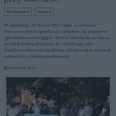
Wiadomości
Gorzów
W niedzielę, 30 marca 2025 roku, w centrum
Gorzowa Wielkopolskiego odbędzie się pokojowe
zgromadzenie religijne. Wierni zbiorą się na placu
przed Katedrą od strony ul. Chrobrego, aby
wspólnie odmówić modlitwę różańcową w intencji
ochrony życia nienarodzonych.
26.03.2025 08:44