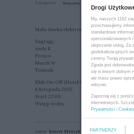
Kategoria:
Koncerty
Drogi Użytkow
My, naszych 1162 zau
przechowujemy informa
Mała dawka elektroniki w kameralnym ON-
standardowe informac
spersonalizowanych re
Zagrają:
ulepszanie usług. Za
Andy K
geolokalizacyjnych or
Fresco
cenimy Twoją prywatno
Marek W
Zgoda jest dobrowoln
Tomesh
się w lewym dolnym r
ale masz prawo sprzec
Klub On-Off (Hotel Gorzów / Walczaka 22)
witrynie.
8 listopada 2025
Zapoznaj się z poniż
Start 22:00
internetowych. Szcze
Wstęp wolny
Prywatności
i
Cookie
PARTNERZY
Autor:
Ernest Kleszyk
Data dodania:
04.11.20