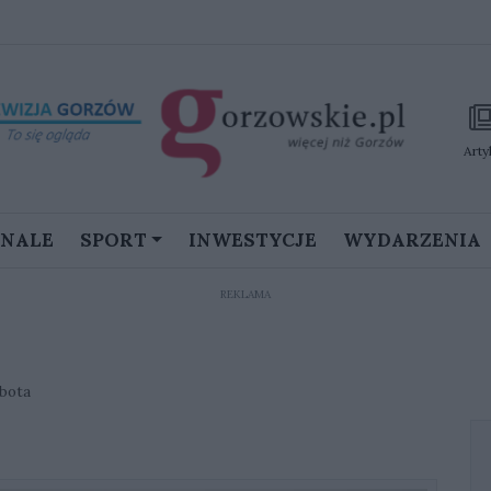
Arty
GNALE
SPORT
INWESTYCJE
WYDARZENIA
REKLAMA
obota