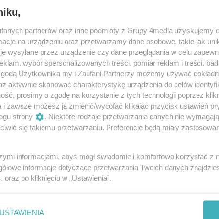
niku,
fanych partnerów oraz inne podmioty z Grupy 4media uzyskujemy d
cje na urządzeniu oraz przetwarzamy dane osobowe, takie jak unika
OFF'ie.
je wysyłane przez urządzenie czy dane przeglądania w celu zapewn
klam, wybór spersonalizowanych treści, pomiar reklam i treści, bad
 zgodą Użytkownika my i Zaufani Partnerzy możemy używać dokład
az aktywnie skanować charakterystykę urządzenia do celów identyfi
ść, prosimy o zgodę na korzystanie z tych technologii poprzez klikn
a i zawsze możesz ją zmienić/wycofać klikając przycisk ustawień pr
ogu strony
. Niektóre rodzaje przetwarzania danych nie wymagaj
iwić się takiemu przetwarzaniu. Preferencje będą miały zastosowania
szymi informacjami, abyś mógł świadomie i komfortowo korzystać z
gółowe informacje dotyczące przetwarzania Twoich danych znajdzi
s
. oraz po kliknięciu w „Ustawienia”.
USTAWIENIA
25 21:28
Wyświetleń:
47
ID wydarzenia:
944