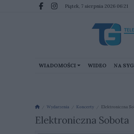
Przejdź do głównych treści
Przejdź do głównego menu
piątek, 7 sierpnia 2026 06:21
Facebook.com
Instagram.com
WIADOMOŚCI
WIDEO
NA SY
Strona główna
Wydarzenia
Koncerty
Elektroniczna S
Elektroniczna Sobota