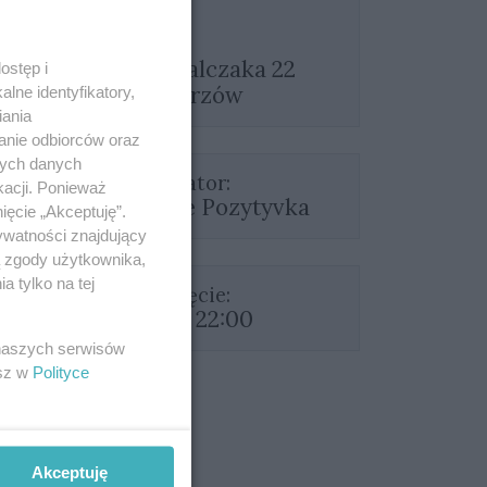
Franciszka Walczaka 22
ostęp i
Hotel Gorzów
lne identyfikatory,
iania
anie odbiorców oraz
nych danych
Organizator:
kacji. Ponieważ
Stowarzyszenie Pozytyvka
ięcie „Akceptuję”.
ywatności znajdujący
ą zgody użytkownika,
 tylko na tej
Rozpoczęcie:
08.11.2025 22:00
 naszych serwisów
esz w
Polityce
Akceptuję