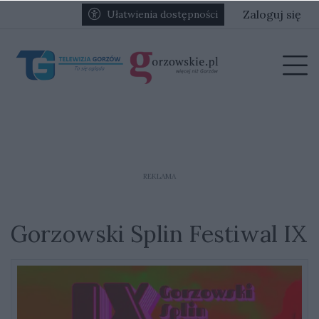
Przejdź do głównych treści
Przejdź do głównego menu
Zaloguj się
Ułatwienia dostępności
menu
Prz
REKLAMA
Gorzowski Splin Festiwal IX