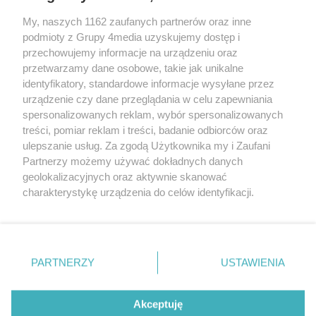
miękki, wygodny, przylegający do
My, naszych 1162 zaufanych partnerów oraz inne
ciała strój.Warto przynieść własną
REKLAMA
podmioty z Grupy 4media uzyskujemy dostęp i
matę, koc lub duży ręcznik.21.06-
przechowujemy informacje na urządzeniu oraz
30.08.202610:00-11:00Wał
przetwarzamy dane osobowe, takie jak unikalne
OkrężnyWstęp wolnyStudio Jogi
identyfikatory, standardowe informacje wysyłane przez
NAMATE
urządzenie czy dane przeglądania w celu zapewniania
spersonalizowanych reklam, wybór spersonalizowanych
treści, pomiar reklam i treści, badanie odbiorców oraz
ulepszanie usług. Za zgodą Użytkownika my i Zaufani
Partnerzy możemy używać dokładnych danych
geolokalizacyjnych oraz aktywnie skanować
charakterystykę urządzenia do celów identyfikacji.
Reklama
Kontakt
Informacja o Nadawcy
Ponieważ cenimy Twoją prywatność, prosimy o zgodę na
Polityka prywatności
Regulamin portalu
korzystanie z tych technologii poprzez kliknięcie
„Akceptuję”. Zgoda jest dobrowolna i zawsze możesz ją
zmienić/wycofać klikając przycisk ustawień prywatności
PARTNERZY
USTAWIENIA
Szukaj
znajdujący się w lewym dolnym rogu strony
. Niektóre
rodzaje przetwarzania danych nie wymagają zgody
użytkownika, ale masz prawo sprzeciwić się takiemu
Akceptuję
przetwarzaniu. Preferencje będą miały zastosowania tylko