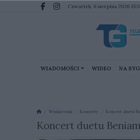
Przejdź do głównych treści
Przejdź do głównego menu
czwartek, 6 sierpnia 2026 15:3
Facebook.com
Instagram.com
WIADOMOŚCI
WIDEO
NA SY
Strona główna
Wydarzenia
Koncerty
Koncert duetu B
Koncert duetu Beniam