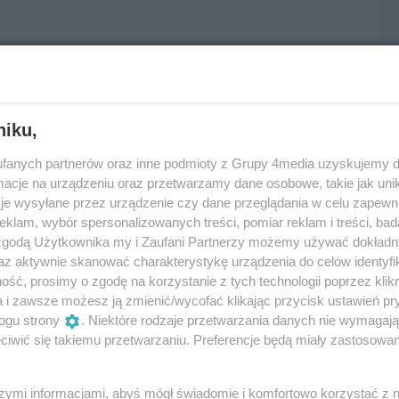
niku,
fanych partnerów oraz inne podmioty z Grupy 4media uzyskujemy d
gitymacją 20 pln, osoby nie pełnoletnie wstęp wolny,
cje na urządzeniu oraz przetwarzamy dane osobowe, takie jak unika
je wysyłane przez urządzenie czy dane przeglądania w celu zapewn
klam, wybór spersonalizowanych treści, pomiar reklam i treści, bad
_________________
 zgodą Użytkownika my i Zaufani Partnerzy możemy używać dokład
 zadziorni i zabawni przyjaciele ze sceny. Produkują
az aktywnie skanować charakterystykę urządzenia do celów identyfi
h z serca. Dobre teksty i ciekawe harmonie
ść, prosimy o zgodę na korzystanie z tych technologii poprzez klikn
a i zawsze możesz ją zmienić/wycofać klikając przycisk ustawień pr
y przedstawicieli dwóch różnych pokoleń.
ogu strony
. Niektóre rodzaje przetwarzania danych nie wymagaj
iedźwiedzia Matuszewskiego i Beniamina
iwić się takiemu przetwarzaniu. Preferencje będą miały zastosowania
racają, by wykonać nowe wersje wspólnych utworów
ru zespołów: anTen, LiN, itp. hity oraz nowe
Kazimierza Furmana.
szymi informacjami, abyś mógł świadomie i komfortowo korzystać z