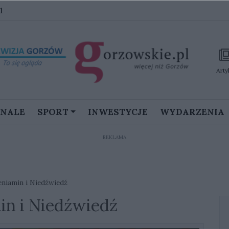
1
Arty
GNALE
SPORT
INWESTYCJE
WYDARZENIA
REKLAMA
eniamin i Niedźwiedź
in i Niedźwiedź