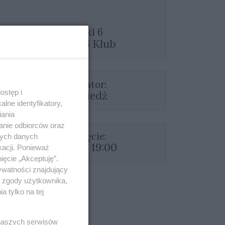
Łazienki 6
Łazienki 6 Klub
Organizator:
ostęp i
Niedźwiedź
lne identyfikatory,
iania
anie odbiorców oraz
Rozpoczęcie:
nych danych
10.10.2025 19:00
kacji. Ponieważ
ięcie „Akceptuję”.
ywatności znajdujący
ą zgody użytkownika,
 tylko na tej
 naszych serwisów