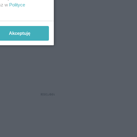
esz w
Polityce
Akceptuję
REKLAMA