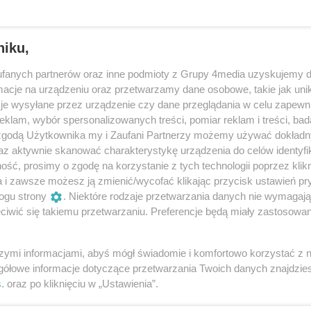
niku,
ej równonocy – a jednak wciąż w jej echu.
fanych partnerów oraz inne podmioty z Grupy 4media uzyskujemy d
chodzi niepostrzeżenie – i właśnie dlatego chcemy
cje na urządzeniu oraz przetwarzamy dane osobowe, takie jak unika
je wysyłane przez urządzenie czy dane przeglądania w celu zapewn
klam, wybór spersonalizowanych treści, pomiar reklam i treści, bad
 zgodą Użytkownika my i Zaufani Partnerzy możemy używać dokład
czego nam potrzeba na czas jesienno-zimowego
az aktywnie skanować charakterystykę urządzenia do celów identyfi
ść, prosimy o zgodę na korzystanie z tych technologii poprzez klikn
e urodziny jednego z grających – bo czy może być
a i zawsze możesz ją zmienić/wycofać klikając przycisk ustawień pr
 i początek czegoś nowego?
ogu strony
. Niektóre rodzaje przetwarzania danych nie wymagaj
iwić się takiemu przetwarzaniu. Preferencje będą miały zastosowania
szymi informacjami, abyś mógł świadomie i komfortowo korzystać z
gółowe informacje dotyczące przetwarzania Twoich danych znajdzi
s
. oraz po kliknięciu w „Ustawienia”.