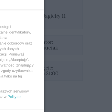
Władysława Jagiełły 11
Sejf
ostęp i
lne identyfikatory,
iania
Organizator:
anie odbiorców oraz
Fabian Błauciak
nych danych
kacji. Ponieważ
ięcie „Akceptuję”.
ywatności znajdujący
Rozpoczęcie:
ą zgody użytkownika,
03.10.2025 21:00
 tylko na tej
 naszych serwisów
esz w
Polityce