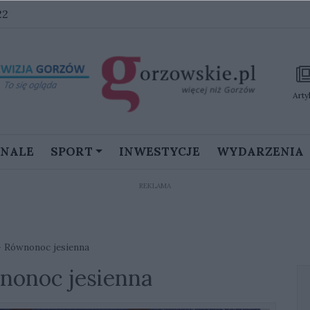
22
Arty
GNALE
SPORT
INWESTYCJE
WYDARZENIA
REKLAMA
 - Równonoc jesienna
wnonoc jesienna