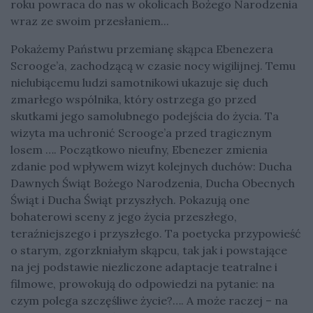
roku powraca do nas w okolicach Bożego Narodzenia
wraz ze swoim przesłaniem...
Pokażemy Państwu przemianę skąpca Ebenezera
Scrooge’a, zachodzącą w czasie nocy wigilijnej. Temu
nielubiącemu ludzi samotnikowi ukazuje się duch
zmarłego wspólnika, który ostrzega go przed
skutkami jego samolubnego podejścia do życia. Ta
wizyta ma uchronić Scrooge’a przed tragicznym
losem …. Początkowo nieufny, Ebenezer zmienia
zdanie pod wpływem wizyt kolejnych duchów: Ducha
Dawnych Świąt Bożego Narodzenia, Ducha Obecnych
Świąt i Ducha Świąt przyszłych. Pokazują one
bohaterowi sceny z jego życia przeszłego,
teraźniejszego i przyszłego. Ta poetycka przypowieść
o starym, zgorzkniałym skąpcu, tak jak i powstające
na jej podstawie niezliczone adaptacje teatralne i
filmowe, prowokują do odpowiedzi na pytanie: na
czym polega szczęśliwe życie?…. A może raczej – na