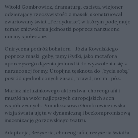
Witold Gombrowicz, dramaturg, eseista, wizjoner
odzierający rzeczywistość z masek, skonstruował
zwariowany świat „Ferdydurke”, w którym podejmuje
temat zniewolenia jednostki poprzez narzucone
normy społeczne.
Oniryczna podróż bohatera - Józia Kowalskiego -
poprzez maski, gęby, pupy i łydki, jako metafora
uporczywego dążenia jednostki do wyzwolenia się z
narzuconej formy. Utopijna tęsknota do „bycia sobą”
pośród ujednoliconych zasad, prawd, norm i póz.
Mariaż nietuzinkowego aktorstwa, choreografii i
muzyki na wzór najlepszych europejskich scen
współczesnych. Ponadczasowa Gombrowiczowska
wizja świata ujęta w dynamiczną i bezkompromisową
inscenizację gorzowskiego teatru.
Adaptacja, Reżyseria, choreografia, reżyseria światła: