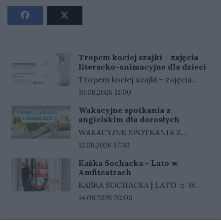
Tropem kociej szajki – zajęcia
literacko-animacyjne dla dzieci
Tropem kociej szajki – zajęcia
literacko-animacyjne dla
Data rozpoczęcia wydarzenia:
10.08.2026 11:00
dzieciData: 10–14 sierpnia 2026 r.,
Wakacyjne spotkania z
godz. 11.00–12.00Lokalizacja: Filia
angielskim dla dorosłych
nr 4, ul. Słoneczna 62 A
WAKACYJNE SPOTKANIA Z
ANGIELSKIMDLA KOGO? Te
Data rozpoczęcia wydarzenia:
12.08.2026 17:30
spotkania są dla osób, które chcą
Kaśka Sochacka - Lato w
w końcu zacząć mówić i
Amfiteatrach
przełamać barierę językową, ale
KAŚKA SOCHACKA | LATO ☼ W
stresują się mówieniem. Znam to i
AMFITEATRACH14.08.2026 |
Data rozpoczęcia wydarzenia:
14.08.2026 20:00
właśnie dlatego stworzyłam
GORZÓW WIELKOPOLSKI19:00 -
przestrzeń, gdzie można
otwarcie bram20:00 - koncert---