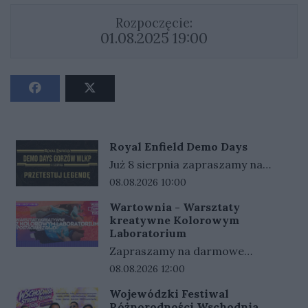
Rozpoczęcie:
01.08.2025 19:00
Royal Enfield Demo Days
Już 8 sierpnia zapraszamy na
kolejną odsłonę Royal Enfield
Data rozpoczęcia wydarzenia:
08.08.2026 10:00
Demo Days, która tym razem
Wartownia - Warsztaty
zawita do Gorzowa
kreatywne Kolorowym
Wielkopolskiego. To wyjątkowa
Laboratorium
okazja, aby w jednym miejscu
Zapraszamy na darmowe
poznać pełną gamę motocykli
warsztaty z Kolorowym
Data rozpoczęcia wydarzenia:
08.08.2026 12:00
Royal Enfield i przetestować je w
Laboratorium i postaciami z
Wojewódzki Festiwal
realnych warunkach
bajek!20.06 godz. 12:00Warsztaty
Różnorodności Wschodnia