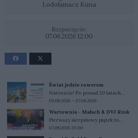
Lodołamacz Kuna
Rozpoczęcie:
07.06.2026 12:00
Świat jedzie rowerem
Nareszcie! Po ponad 20 latach
nasze miasto ponownie będzie
Data rozpoczęcia wydarzenia:
Data zakończenia wydarzenia:
03.08.2026 –
07.08.2026
częścią Tour de Pologne. Mamy
Wartownia - Małach & DVJ Rink
zaszczyt być miastem startowym
Pierwszy sierpniowy piątek to
jednego z etapów tego
mocne hip-hopowe uderzenie na
Data rozpoczęcia wydarzenia:
07.08.2026 20:00
prestiżowego,
Wartowni - wystąpią MAŁACH i
międzynarodowego wyścigu.Z tej