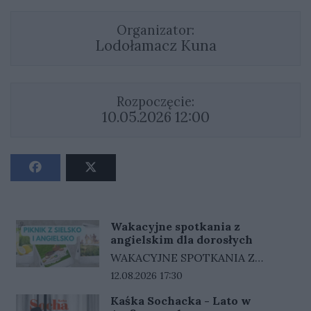
Organizator:
Lodołamacz Kuna
Rozpoczęcie:
10.05.2026 12:00
Wakacyjne spotkania z
angielskim dla dorosłych
WAKACYJNE SPOTKANIA Z
ANGIELSKIMDLA KOGO? Te
Data rozpoczęcia wydarzenia:
12.08.2026 17:30
spotkania są dla osób, które chcą
Kaśka Sochacka - Lato w
w końcu zacząć mówić i