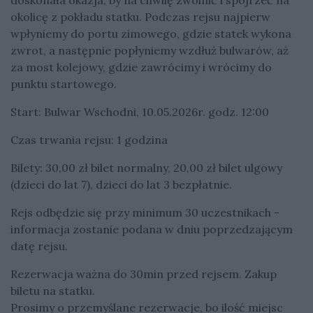
doskonała okazja, by na chwilę zwolnić i spojrzeć na
okolicę z pokładu statku. Podczas rejsu najpierw
wpłyniemy do portu zimowego, gdzie statek wykona
zwrot, a następnie popłyniemy wzdłuż bulwarów, aż
za most kolejowy, gdzie zawrócimy i wrócimy do
punktu startowego.
Start: Bulwar Wschodni, 10.05.2026r. godz. 12:00
Czas trwania rejsu: 1 godzina
Bilety: 30,00 zł bilet normalny, 20,00 zł bilet ulgowy
(dzieci do lat 7), dzieci do lat 3 bezpłatnie.
Rejs odbędzie się przy minimum 30 uczestnikach -
informacja zostanie podana w dniu poprzedzającym
datę rejsu.
Rezerwacja ważna do 30min przed rejsem. Zakup
biletu na statku.
Prosimy o przemyślane rezerwacje, bo ilość miejsc