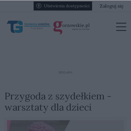
Przejdź do głównych treści
Przejdź do głównego menu
Zaloguj się
Ułatwienia dostępności
menu
Prz
REKLAMA
Przygoda z szydełkiem -
warsztaty dla dzieci