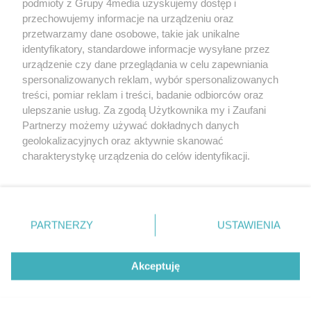
podmioty z Grupy 4media uzyskujemy dostęp i
matę, koc lub duży ręcznik.21.06-
przechowujemy informacje na urządzeniu oraz
30.08.202610:00-11:00Wał
przetwarzamy dane osobowe, takie jak unikalne
OkrężnyWstęp wolnyStudio Jogi
identyfikatory, standardowe informacje wysyłane przez
NAMATE
urządzenie czy dane przeglądania w celu zapewniania
spersonalizowanych reklam, wybór spersonalizowanych
treści, pomiar reklam i treści, badanie odbiorców oraz
ulepszanie usług. Za zgodą Użytkownika my i Zaufani
Partnerzy możemy używać dokładnych danych
geolokalizacyjnych oraz aktywnie skanować
charakterystykę urządzenia do celów identyfikacji.
Reklama
Kontakt
Informacja o Nadawcy
Ponieważ cenimy Twoją prywatność, prosimy o zgodę na
Polityka prywatności
Regulamin portalu
korzystanie z tych technologii poprzez kliknięcie
„Akceptuję”. Zgoda jest dobrowolna i zawsze możesz ją
zmienić/wycofać klikając przycisk ustawień prywatności
PARTNERZY
USTAWIENIA
Szukaj
znajdujący się w lewym dolnym rogu strony
. Niektóre
rodzaje przetwarzania danych nie wymagają zgody
użytkownika, ale masz prawo sprzeciwić się takiemu
Akceptuję
przetwarzaniu. Preferencje będą miały zastosowania tylko
na tej witrynie.
CMS portalu
przygotowany przez