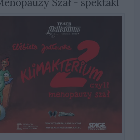
Menopauzy Szał - spektakl