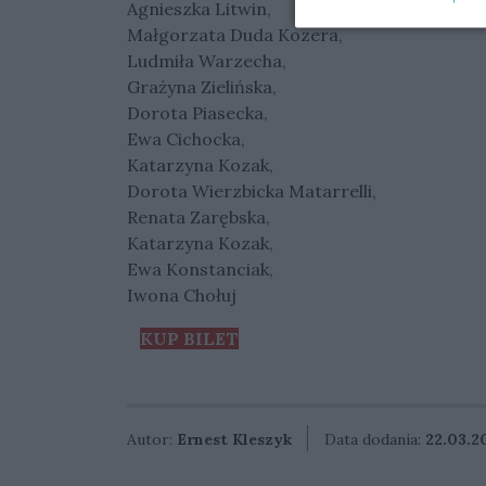
Agnieszka Litwin,
Małgorzata Duda Kozera,
Ludmiła Warzecha,
Grażyna Zielińska,
Dorota Piasecka,
Ewa Cichocka,
Katarzyna Kozak,
Dorota Wierzbicka Matarrelli,
Renata Zarębska,
Katarzyna Kozak,
Ewa Konstanciak,
Iwona Chołuj
KUP BILET
Autor:
Ernest Kleszyk
Data dodania:
22.03.2