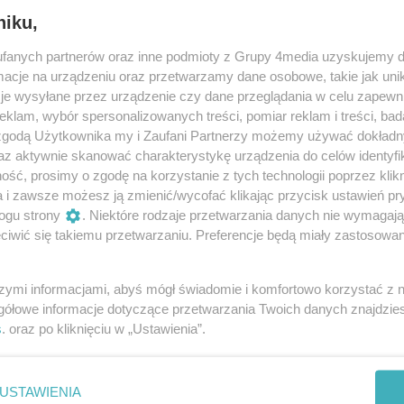
ewyczerpany. Nasze bohaterki ,,wyklęte wstały z
niku,
 w pierwszej części: udowadniają, że klimakterium to
go życia.
fanych partnerów oraz inne podmioty z Grupy 4media uzyskujemy d
cje na urządzeniu oraz przetwarzamy dane osobowe, takie jak unika
nżacjach i z zabawnymi tekstami, których nie
je wysyłane przez urządzenie czy dane przeglądania w celu zapewn
czne układy i ta niepowtarzalna energia, którą
klam, wybór spersonalizowanych treści, pomiar reklam i treści, bad
ublicznością. Częścią z nich spotkaliśmy się w
 zgodą Użytkownika my i Zaufani Partnerzy możemy używać dokład
 grona dołączyły też nowe artystki, jedna lepsza od
az aktywnie skanować charakterystykę urządzenia do celów identyfi
ażda z nich wnosi do spektaklu coś zupełnie
ść, prosimy o zgodę na korzystanie z tych technologii poprzez klikn
a i zawsze możesz ją zmienić/wycofać klikając przycisk ustawień pr
ogu strony
. Niektóre rodzaje przetwarzania danych nie wymagaj
icie – także te na widowni. I panowie ze zdumieniem
iwić się takiemu przetwarzaniu. Preferencje będą miały zastosowania
iewają ze wszystkimi. To prawdziwa terapia
pływem nabieramy dystansu do siebie, innych,
ł” ogarnia wszystkich, a zwłaszcza tych, którzy się
szymi informacjami, abyś mógł świadomie i komfortowo korzystać z
gółowe informacje dotyczące przetwarzania Twoich danych znajdzi
s
. oraz po kliknięciu w „Ustawienia”.
ce aktorki:
USTAWIENIA