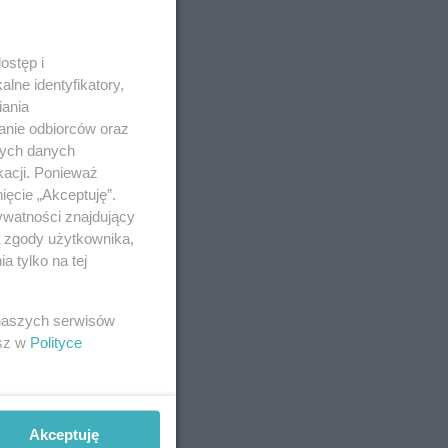
ostęp i
lne identyfikatory,
iania
anie odbiorców oraz
nych danych
kacji. Ponieważ
ięcie „Akceptuję”.
ywatności znajdujący
ą zgody użytkownika,
 tylko na tej
 naszych serwisów
esz w
Polityce
Akceptuję