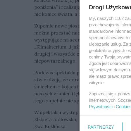
kobieta wraz z jej problemami, to temat ni
Drogi Użytkow
poniżenia” i realizują to, o co tak walczyły
nie koniec świata, a dopiero początek nowe
My, naszych 1162 zau
przechowujemy informa
Zupełnie nowe piosenki we wspaniałych ara
standardowe informac
można przestać nucić, złożone choreografi
spersonalizowanych re
występujące na scenie aktorki dzielą się z p
ulepszanie usług. Za
„Klimakterium…i już!”, ale do tego zacnego
geolokalizacyjnych or
drugiej i wszystkie zupełnie znakomite. I k
cenimy Twoją prywatno
niepowtarzalnego.
Zgoda jest dobrowoln
się w lewym dolnym r
Podczas spektaklu panie bawią się wyśmien
ale masz prawo sprzec
stwierdzają, że coraz śmielej klaszczą i śp
witrynie.
śmiechem – kojąca i skuteczna – pod jej w
naszych zranień i lęków. Bo „Menopauzy sza
Zapoznaj się z poniż
internetowych. Szcze
tego zupełnie nie spodziewają.
Prywatności
i
Cookie
W spektaklu występują zamiennie następują
Elżbieta Jodłowska,
Ewa Kuklińska,
PARTNERZY