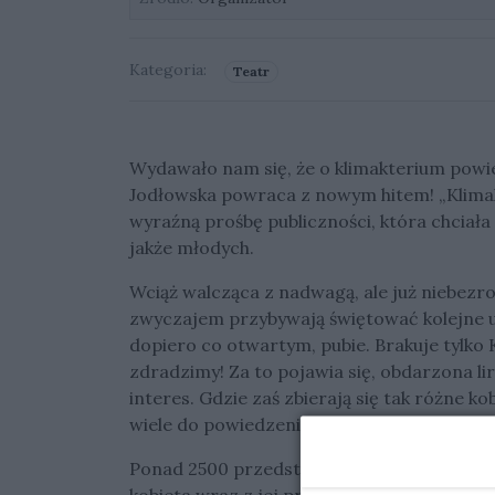
Kategoria:
Teatr
Wydawało nam się, że o klimakterium powied
Jodłowska powraca z nowym hitem! „Klimak
wyraźną prośbę publiczności, która chciała 
jakże młodych.
Wciąż walcząca z nadwagą, ale już niebezr
zwyczajem przybywają świętować kolejne ur
dopiero co otwartym, pubie. Brakuje tylko K
zdradzimy! Za to pojawia się, obdarzona li
interes. Gdzie zaś zbierają się tak różne kob
wiele do powiedzenia, tam jest głośno, śmi
Ponad 2500 przedstawień „Klimakterium…i j