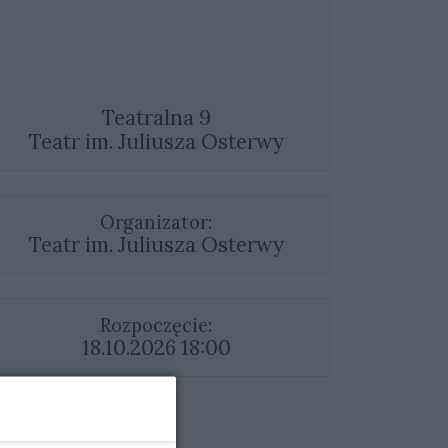
Teatralna 9
Teatr im. Juliusza Osterwy
Organizator:
Teatr im. Juliusza Osterwy
Rozpoczęcie:
18.10.2026 18:00