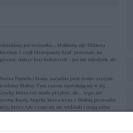
zieliśmy już wszystko… Myliliśmy się! Elżbieta
terium 2 czyli Menopauzy Szał” powstało na
poznać dalsze losy bohaterek – już nie młodych, ale
obotna Pamela i Zosia, zaradna pani domu, starym
odziny Maliny. Tym razem spotykają się w jej,
rychy, która też miała przybyć, ale… tego nie
ryczną duszą, Angela, która wraz z Maliną prowadzi
iety, które tyle czasu się nie widziały i mają sobie
esznie i zaczyna się zabawa!
uż” w ciągu 6 lat od premiery wyraźnie pokazuje, że