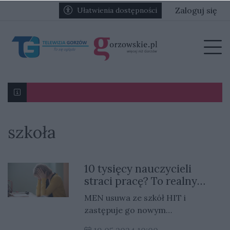
Przejdź do głównych treści
Przejdź do głównego menu
Zaloguj się
Ułatwienia dostępności
menu
Prz
szkoła
Karol Gliwiński: „Jesteśmy w stanie namieszać w III l
Ognisko nosówki w schronisku. Prawie 90 psów zagr
10 tysięcy nauczycieli
straci pracę? To realny
scenariusz
MEN usuwa ze szkół HIT i
zastępuje go nowym
przedmiotem. Skutki? Możliwe