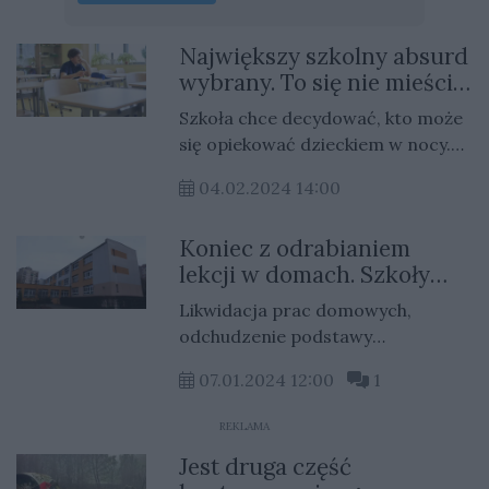
Największy szkolny absurd
wybrany. To się nie mieści
w głowie
Szkoła chce decydować, kto może
się opiekować dzieckiem w nocy.
Taki zapis w szkolnym statucie dał
04.02.2024 14:00
jednej z placówek zwycięstwo w
konkursie na szkolny absurd.
Koniec z odrabianiem
lekcji w domach. Szkoły
czekają duże zmiany
Likwidacja prac domowych,
odchudzenie podstawy
programowej, mniej lektur. To
07.01.2024 12:00
1
tylko kilka zmian, które
przygotowuje Ministerstwo
REKLAMA
Edukacji. Kiedy się zaczną?
Jest druga część