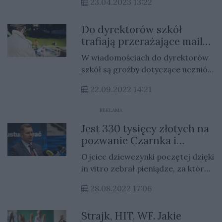
23.04.2023 13:22
Wiadomo już, co znajduje się w
jednym z podręczników.
Do dyrektorów szkół
trafiają przerażające maile.
Łowcy pedofili ostrzegają
W wiadomościach do dyrektorów
rodziców
szkół są groźby dotyczące uczniów
tych placówek. Rodzice powinni
22.09.2022 14:21
zachować szczególną czujność.
REKLAMA
Jest 330 tysięcy złotych na
pozwanie Czarnka i
Roszkowskiego za
Ojciec dziewczynki poczętej dzięki
podręcznik do HIT
in vitro zebrał pieniądze, za które
zamierza postawić przed sądem
28.08.2022 17:06
ministra oraz autora podręcznika
do historii i teraźniejszości. Chodzi
Strajk, HIT, WF. Jakie
o Przemysława Czarnka i