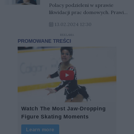
oceniają ten pomysł?
Polacy podzieleni w sprawie
likwidacji prac domowych. Prawie
połowa – jak pokazał sondaż –
13.02.2024 12:30
chciałaby, żeby pozostało po
staremu.
REKLAMA