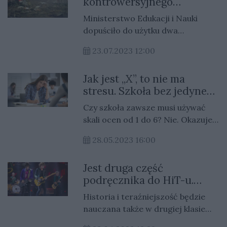
kontrowersyjnego
podręcznika do HIT-u. A w
Ministerstwo Edukacji i Nauki
niej katastrofa smoleńska
dopuściło do użytku dwa
podręczniki do Historii i
23.07.2023 12:00
Teraźniejszości do klas drugich. To
publikacje WSiP oraz Białego
Jak jest „X”, to nie ma
Kruka.
stresu. Szkoła bez jedynek
jest możliwa
Czy szkoła zawsze musi używać
skali ocen od 1 do 6? Nie. Okazuje
się, że z tego systemu jedynki
28.05.2023 16:00
można łatwo wygumkować.
Jest druga część
podręcznika do HiT-u.
Tego dzieciaki będą się
Historia i teraźniejszość będzie
uczyć o Smoleńsku
nauczana także w drugiej klasie
szkoły ponadpodstawowej.