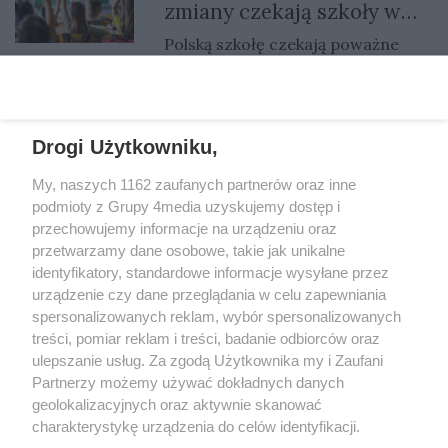
zmiany czekają szkoły w
Wojciecha Roszkowskiego.
roku szkolnym 2022/2023?
Polską szkołę czekają poważne
zmiany. I to już za kilka dni. Dotkną
zarówno uczniów, jak i nauczycieli
24.08.2022 14:03
i rodziców. A na horyzoncie widać
już strajk nauczycieli.
Drogi Użytkowniku,
My, naszych 1162 zaufanych partnerów oraz inne
REKLAMA
podmioty z Grupy 4media uzyskujemy dostęp i
przechowujemy informacje na urządzeniu oraz
przetwarzamy dane osobowe, takie jak unikalne
identyfikatory, standardowe informacje wysyłane przez
urządzenie czy dane przeglądania w celu zapewniania
spersonalizowanych reklam, wybór spersonalizowanych
treści, pomiar reklam i treści, badanie odbiorców oraz
ulepszanie usług. Za zgodą Użytkownika my i Zaufani
Partnerzy możemy używać dokładnych danych
geolokalizacyjnych oraz aktywnie skanować
charakterystykę urządzenia do celów identyfikacji.
Reklama
Kontakt
Informacja o Nadawcy
Ponieważ cenimy Twoją prywatność, prosimy o zgodę na