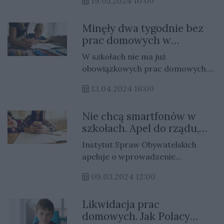
19.05.2024 10:00
zwolnienia nauczycieli.
Minęły dwa tygodnie bez
prac domowych w
szkołach. Nauczyciele
W szkołach nie ma już
znaleźli wyjście
obowiązkowych prac domowych.
Nie oznacza to jednak, że
13.04.2024 16:00
nauczyciele nic już uczniom nie
zadają. W zamian mają inne
Nie chcą smartfonów w
pomysły.
szkołach. Apel do rządu,
żeby wprowadził taki
Instytut Spraw Obywatelskich
zakaz
apeluje o wprowadzenie
ogólnopolskich zasad używania
09.03.2024 12:00
telefonów komórkowych w
szkołach. Właściwie zakazania
Likwidacja prac
tego.
domowych. Jak Polacy