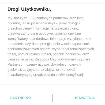
22.09.2022 14:21
zachować szczególną czujność.
Drogi Użytkowniku,
My, naszych 1162 zaufanych partnerów oraz inne
REKLAMA
podmioty z Grupy 4media uzyskujemy dostęp i
przechowujemy informacje na urządzeniu oraz
przetwarzamy dane osobowe, takie jak unikalne
identyfikatory, standardowe informacje wysyłane przez
urządzenie czy dane przeglądania w celu zapewniania
spersonalizowanych reklam, wybór spersonalizowanych
treści, pomiar reklam i treści, badanie odbiorców oraz
ulepszanie usług. Za zgodą Użytkownika my i Zaufani
Partnerzy możemy używać dokładnych danych
geolokalizacyjnych oraz aktywnie skanować
charakterystykę urządzenia do celów identyfikacji.
Reklama
Kontakt
Informacja o Nadawcy
Ponieważ cenimy Twoją prywatność, prosimy o zgodę na
Polityka prywatności
Regulamin portalu
korzystanie z tych technologii poprzez kliknięcie
„Akceptuję”. Zgoda jest dobrowolna i zawsze możesz ją
zmienić/wycofać klikając przycisk ustawień prywatności
PARTNERZY
USTAWIENIA
Szukaj
znajdujący się w lewym dolnym rogu strony
. Niektóre