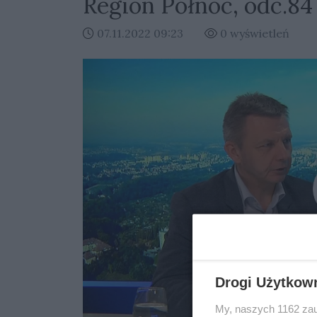
Region Północ, odc.84
07.11.2022 09:23
0 wyświetleń
Kliknij
Drogi Użytkow
My, naszych 1162 zau