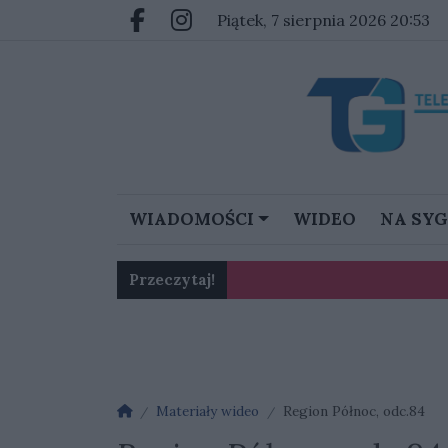
Przejdź do głównych treści
Przejdź do głównego menu
piątek, 7 sierpnia 2026 20:53
Facebook.com
Instagram.com
WIADOMOŚCI
WIDEO
NA SY
Przeczytaj!
Karol Gliwiński: „Jesteśmy w 
Ognisko nosówki w schronis
Strona główna
Materiały wideo
Region Północ, odc.84