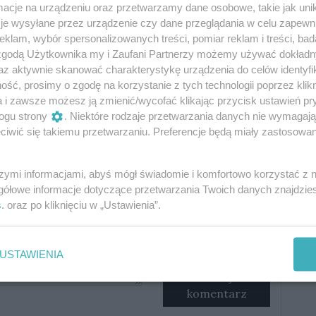
cje na urządzeniu oraz przetwarzamy dane osobowe, takie jak unika
je wysyłane przez urządzenie czy dane przeglądania w celu zapewn
klam, wybór spersonalizowanych treści, pomiar reklam i treści, bad
 zgodą Użytkownika my i Zaufani Partnerzy możemy używać dokład
az aktywnie skanować charakterystykę urządzenia do celów identyfi
Oceń
ść, prosimy o zgodę na korzystanie z tych technologii poprzez klikn
a i zawsze możesz ją zmienić/wycofać klikając przycisk ustawień pr
0
0
ogu strony
. Niektóre rodzaje przetwarzania danych nie wymagaj
iwić się takiemu przetwarzaniu. Preferencje będą miały zastosowania
szymi informacjami, abyś mógł świadomie i komfortowo korzystać z
gółowe informacje dotyczące przetwarzania Twoich danych znajdzi
s
. oraz po kliknięciu w „Ustawienia”.
Podpis
USTAWIENIA
Dodaj
komentarz