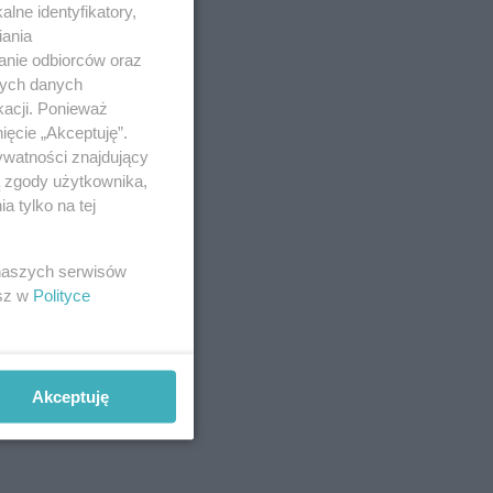
lne identyfikatory,
iania
anie odbiorców oraz
nych danych
kacji. Ponieważ
ięcie „Akceptuję”.
ywatności znajdujący
ą zgody użytkownika,
 tylko na tej
 naszych serwisów
esz w
Polityce
Akceptuję