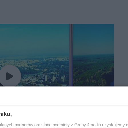
 aby odtworzyć
niku,
fanych partnerów oraz inne podmioty z Grupy 4media uzyskujemy d