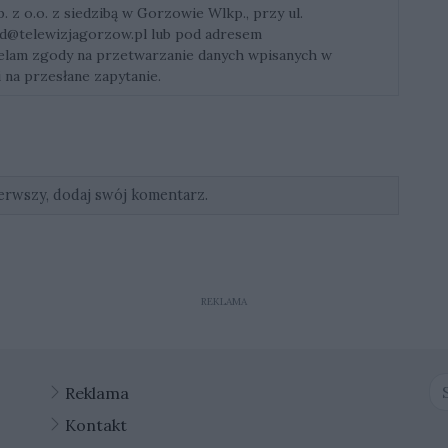
z o.o. z siedzibą w Gorzowie Wlkp., przy ul.
d@telewizjagorzow.pl
lub pod adresem
ielam zgody na przetwarzanie danych wpisanych w
 na przesłane zapytanie.
erwszy, dodaj swój komentarz.
REKLAMA
Reklama
Kontakt