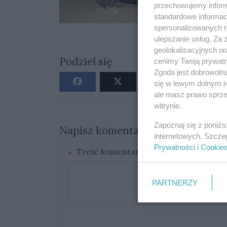
przechowujemy informa
standardowe informac
spersonalizowanych re
ulepszanie usług. Za
geolokalizacyjnych or
Podziel się
cenimy Twoją prywatno
Zgoda jest dobrowoln
się w lewym dolnym r
ale masz prawo sprzec
witrynie.
Zapoznaj się z poniż
Napisz komentarz
internetowych. Szcze
Prywatności
i
Cookie
Treść komentarza
PARTNERZY