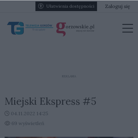
Przejdź do głównych treści
Przejdź do głównego menu
Zaloguj się
Ułatwienia dostępności
menu
Prz
REKLAMA
Miejski Ekspress #5
04.11.2022 14:25
69 wyświetleń