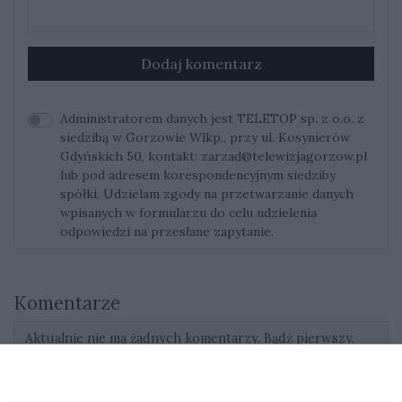
Dodaj komentarz
Administratorem danych jest TELETOP sp. z o.o. z
siedzibą w Gorzowie Wlkp., przy ul. Kosynierów
Gdyńskich 50, kontakt:
zarzad@telewizjagorzow.pl
lub pod adresem korespondencyjnym siedziby
spółki. Udzielam zgody na przetwarzanie danych
wpisanych w formularzu do celu udzielenia
odpowiedzi na przesłane zapytanie.
Komentarze
Aktualnie nie ma żadnych komentarzy. Bądź pierwszy,
dodaj swój komentarz.