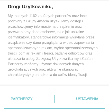
Drogi Użytkowniku,
REKLAMA
My, naszych 1162 zaufanych partnerów oraz inne
podmioty z Grupy 4media uzyskujemy dostęp i
przechowujemy informacje na urządzeniu oraz
przetwarzamy dane osobowe, takie jak unikalne
identyfikatory, standardowe informacje wysyłane przez
urządzenie czy dane przeglądania w celu zapewniania
spersonalizowanych reklam, wybór spersonalizowanych
treści, pomiar reklam i treści, badanie odbiorców oraz
ulepszanie usług. Za zgodą Użytkownika my i Zaufani
Partnerzy możemy używać dokładnych danych
geolokalizacyjnych oraz aktywnie skanować
charakterystykę urządzenia do celów identyfikacji.
Reklama
Kontakt
Informacja o Nadawcy
Ponieważ cenimy Twoją prywatność, prosimy o zgodę na
Polityka prywatności
Regulamin portalu
korzystanie z tych technologii poprzez kliknięcie
„Akceptuję”. Zgoda jest dobrowolna i zawsze możesz ją
zmienić/wycofać klikając przycisk ustawień prywatności
PARTNERZY
USTAWIENIA
Szukaj
znajdujący się w lewym dolnym rogu strony
. Niektóre
rodzaje przetwarzania danych nie wymagają zgody