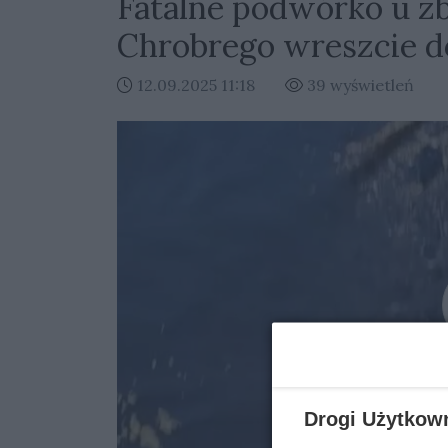
Fatalne podwórko u zb
Chrobrego wreszcie d
12.09.2025 11:18
39 wyświetleń
Kliknij
Drogi Użytkow