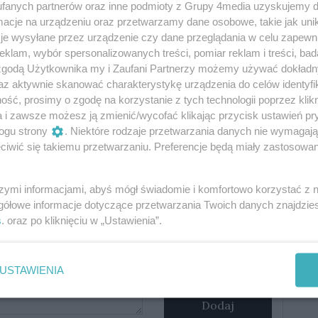
fanych partnerów oraz inne podmioty z Grupy 4media uzyskujemy d
cje na urządzeniu oraz przetwarzamy dane osobowe, takie jak unika
je wysyłane przez urządzenie czy dane przeglądania w celu zapewn
klam, wybór spersonalizowanych treści, pomiar reklam i treści, bad
 zgodą Użytkownika my i Zaufani Partnerzy możemy używać dokład
az aktywnie skanować charakterystykę urządzenia do celów identyfi
ść, prosimy o zgodę na korzystanie z tych technologii poprzez klikn
Oceń
a i zawsze możesz ją zmienić/wycofać klikając przycisk ustawień pr
ogu strony
. Niektóre rodzaje przetwarzania danych nie wymagaj
0
0
iwić się takiemu przetwarzaniu. Preferencje będą miały zastosowania
szymi informacjami, abyś mógł świadomie i komfortowo korzystać z
gółowe informacje dotyczące przetwarzania Twoich danych znajdzi
s
. oraz po kliknięciu w „Ustawienia”.
Podpis
USTAWIENIA
Dodaj