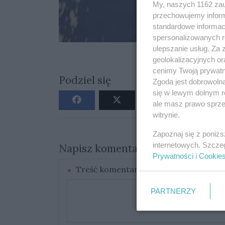
My, naszych 1162 zau
przechowujemy informa
standardowe informac
spersonalizowanych re
ulepszanie usług. Za
geolokalizacyjnych or
cenimy Twoją prywatno
Podziel się
Zgoda jest dobrowoln
się w lewym dolnym r
ale masz prawo sprzec
witrynie.
Zapoznaj się z poniż
internetowych. Szcze
Napisz komentarz
Prywatności
i
Cookie
Treść komentarza
PARTNERZY