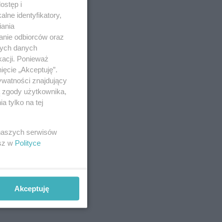
ostęp i
lne identyfikatory,
iania
anie odbiorców oraz
nych danych
kacji. Ponieważ
ięcie „Akceptuję”.
ywatności znajdujący
ą zgody użytkownika,
 tylko na tej
 naszych serwisów
esz w
Polityce
Akceptuję