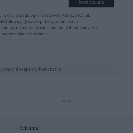
komentarz
z o.o. z siedzibą w Gorzowie Wlkp., przy ul.
d@telewizjagorzow.pl
lub pod adresem
ielam zgody na przetwarzanie danych wpisanych w
 na przesłane zapytanie.
erwszy, dodaj swój komentarz.
REKLAMA
Reklama