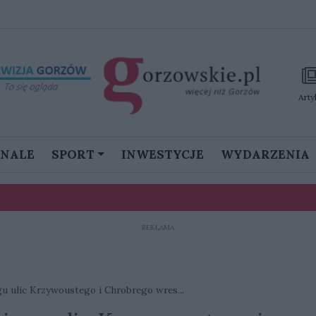
Arty
GNALE
SPORT
INWESTYCJE
WYDARZENIA
REKLAMA
stanie namieszać w III lidze”
ku. Prawie 90 psów zagrożonych, potrzebna pilna pomoc
u ulic Krzywoustego i Chrobrego wres...