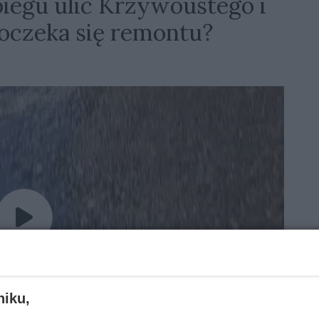
iegu ulic Krzywoustego i
oczeka się remontu?
 aby odtworzyć
niku,