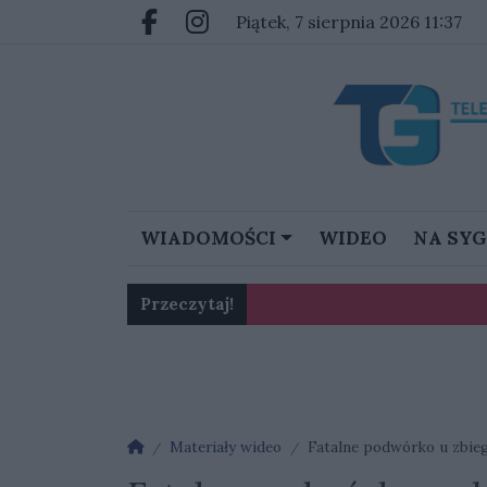
Przejdź do głównych treści
Przejdź do głównego menu
piątek, 7 sierpnia 2026 11:37
Facebook.com
Instagram.com
WIADOMOŚCI
WIDEO
NA SY
Przeczytaj!
Karol Gliwiński: „Jesteśmy w 
Ognisko nosówki w schronis
Strona główna
Materiały wideo
Fatalne podwórko u zbieg