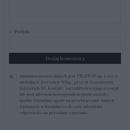
Podpis
Dodaj komentarz
Administratorem danych jest TELETOP sp. z o.o. z
siedzibą w Gorzowie Wlkp., przy ul. Kosynierów
Gdyńskich 50, kontakt:
zarzad@telewizjagorzow.pl
lub pod adresem korespondencyjnym siedziby
spółki. Udzielam zgody na przetwarzanie danych
wpisanych w formularzu do celu udzielenia
odpowiedzi na przesłane zapytanie.