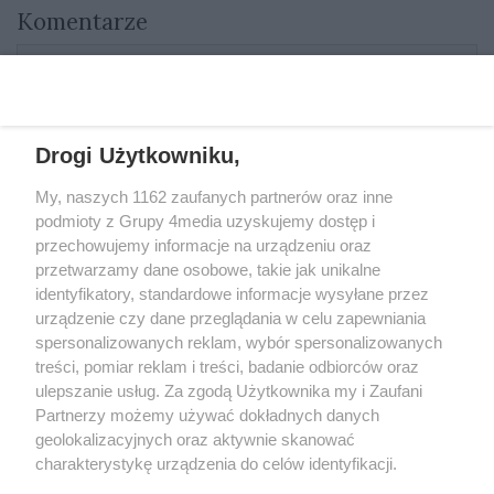
Komentarze
Aktualnie nie ma żadnych komentarzy. Bądź pierwszy,
dodaj swój komentarz.
Drogi Użytkowniku,
My, naszych 1162 zaufanych partnerów oraz inne
REKLAMA
podmioty z Grupy 4media uzyskujemy dostęp i
przechowujemy informacje na urządzeniu oraz
przetwarzamy dane osobowe, takie jak unikalne
identyfikatory, standardowe informacje wysyłane przez
urządzenie czy dane przeglądania w celu zapewniania
spersonalizowanych reklam, wybór spersonalizowanych
treści, pomiar reklam i treści, badanie odbiorców oraz
ulepszanie usług. Za zgodą Użytkownika my i Zaufani
Partnerzy możemy używać dokładnych danych
geolokalizacyjnych oraz aktywnie skanować
charakterystykę urządzenia do celów identyfikacji.
Reklama
Kontakt
Informacja o Nadawcy
Ponieważ cenimy Twoją prywatność, prosimy o zgodę na