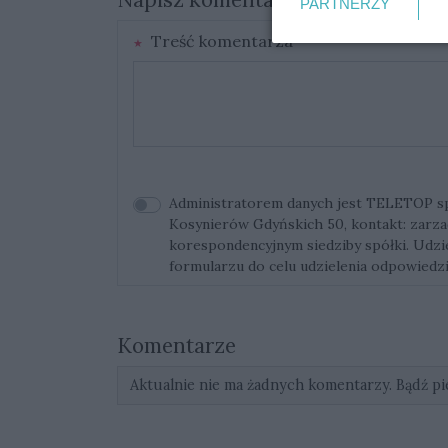
PARTNERZY
Treść komentarza
Administratorem danych jest TELETOP sp. 
Kosynierów Gdyńskich 50, kontakt:
zarza
korespondencyjnym siedziby spółki. Udz
formularzu do celu udzielenia odpowiedzi
Komentarze
Aktualnie nie ma żadnych komentarzy. Bądź pi