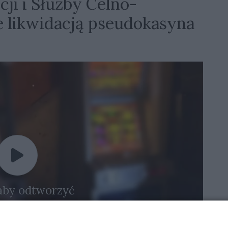
cji i Służby Celno-
 likwidacją pseudokasyna
 aby odtworzyć