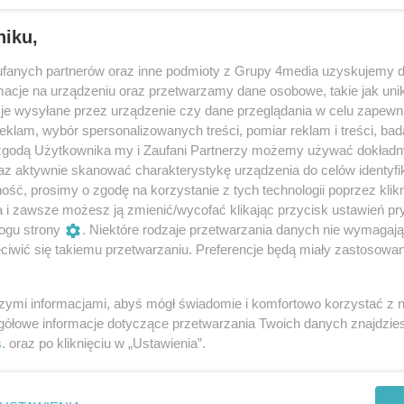
niku,
fanych partnerów oraz inne podmioty z Grupy 4media uzyskujemy d
cje na urządzeniu oraz przetwarzamy dane osobowe, takie jak unika
je wysyłane przez urządzenie czy dane przeglądania w celu zapewn
kcjonariusze Służby Celno-Skarbowej w Gorzowie
klam, wybór spersonalizowanych treści, pomiar reklam i treści, bad
salon gier w Krośnie Odrzańskim. W lokalu
 zgodą Użytkownika my i Zaufani Partnerzy możemy używać dokład
ostały zabezpieczone, a przeprowadzone
az aktywnie skanować charakterystykę urządzenia do celów identyfi
e działają wbrew przepisom o grach
ść, prosimy o zgodę na korzystanie z tych technologii poprzez klikn
 300 tysięcy złotych i nawet do 3 lat więzienia.
a i zawsze możesz ją zmienić/wycofać klikając przycisk ustawień pr
ogu strony
. Niektóre rodzaje przetwarzania danych nie wymagaj
iwić się takiemu przetwarzaniu. Preferencje będą miały zastosowania
Oceń
szymi informacjami, abyś mógł świadomie i komfortowo korzystać z
0
0
gółowe informacje dotyczące przetwarzania Twoich danych znajdzi
s
. oraz po kliknięciu w „Ustawienia”.