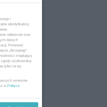
ostęp i
lne identyfikatory,
iania
anie odbiorców oraz
nych danych
kacji. Ponieważ
ięcie „Akceptuję”.
ywatności znajdujący
ą zgody użytkownika,
 tylko na tej
 naszych serwisów
esz w
Polityce