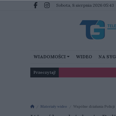
Przejdź do głównych treści
Przejdź do głównego menu
sobota, 8 sierpnia 2026 05:43
Facebook.com
Instagram.com
WIADOMOŚCI
WIDEO
NA SY
Przeczytaj!
Karol Gliwiński: „Jesteśmy w 
Ognisko nosówki w schronis
Strona główna
Materiały wideo
Wspólne działania Policji