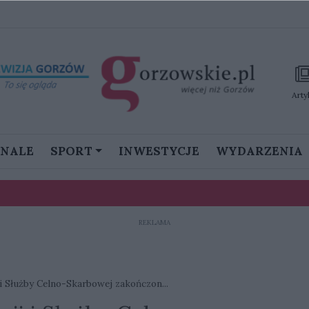
Arty
GNALE
SPORT
INWESTYCJE
WYDARZENIA
REKLAMA
stanie namieszać w III lidze”
ku. Prawie 90 psów zagrożonych, potrzebna pilna pomoc
 i Służby Celno-Skarbowej zakończon...