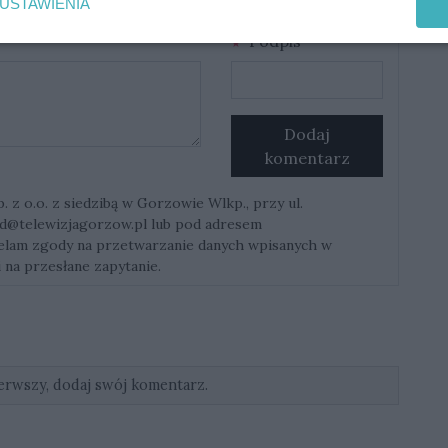
USTAWIENIA
Podpis
Dodaj
komentarz
z o.o. z siedzibą w Gorzowie Wlkp., przy ul.
d@telewizjagorzow.pl
lub pod adresem
ielam zgody na przetwarzanie danych wpisanych w
 na przesłane zapytanie.
erwszy, dodaj swój komentarz.