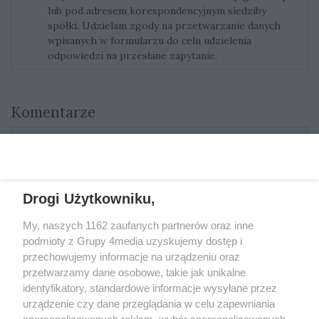
lub pod adresem korespondencyjnym siedziby
spółki. Udzielam zgody na przetwarzanie danych
wpisanych w formularzu do celu udzielenia
odpowiedzi na przesłane zapytanie.
Komentarze
Aktualnie nie ma żadnych komentarzy. Bądź pierwszy,
dodaj swój komentarz.
Drogi Użytkowniku,
My, naszych 1162 zaufanych partnerów oraz inne
REKLAMA
podmioty z Grupy 4media uzyskujemy dostęp i
przechowujemy informacje na urządzeniu oraz
przetwarzamy dane osobowe, takie jak unikalne
identyfikatory, standardowe informacje wysyłane przez
urządzenie czy dane przeglądania w celu zapewniania