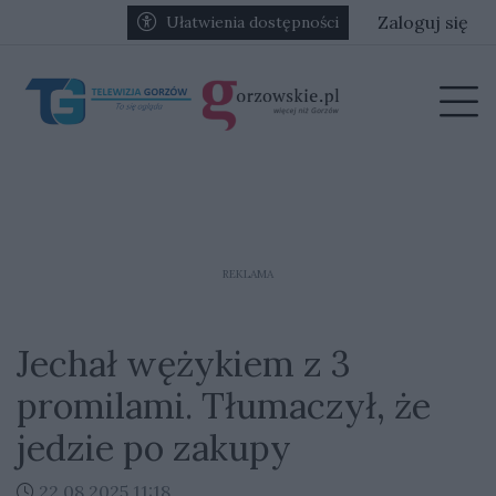
Przejdź do głównych treści
Przejdź do głównego menu
Zaloguj się
Ułatwienia dostępności
menu
Prz
REKLAMA
Jechał wężykiem z 3
promilami. Tłumaczył, że
jedzie po zakupy
22.08.2025 11:18