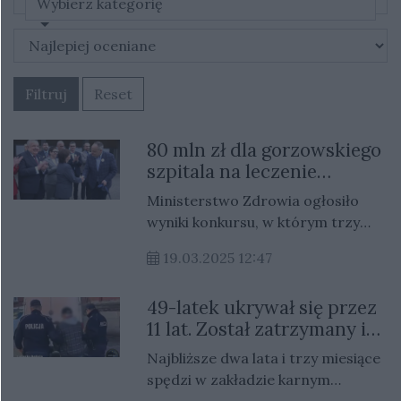
Wybierz kategorię
Filtruj
Reset
80 mln zł dla gorzowskiego
szpitala na leczenie
onkologiczne
Ministerstwo Zdrowia ogłosiło
wyniki konkursu, w którym trzy
lubuskie szpitale otrzymały
19.03.2025 12:47
znaczące dofinansowanie z
Krajowego Planu Odbudowy.
49-latek ukrywał się przez
Wielospecjalistyczny Szpital
11 lat. Został zatrzymany i
Wojewódzki w Gorzowie Wlkp.
trafił do więzienia
otrzyma 80 milionów złotych,
Najbliższe dwa lata i trzy miesiące
szpital w Nowej Soli ponad 30
spędzi w zakładzie karnym
milionów, a placówka w Sulechowie