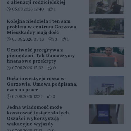
o alienacji rodzicielskiej
Data dodania artykułu:
Liczba pozytywnych reakcji użytkowników 
05.08.2026 12:40
1
Kolejna niedziela i ten sam
problem w centrum Gorzowa.
Mieszkańcy mają dość
Data dodania artykułu:
Liczba komentarzy artykułu:
Liczba pozytywnych reakcji użytko
03.08.2026 05:16
3
1
Uczciwość przegrywa z
pieniędzmi. Tak tłumaczymy
finansowe przekręty
Data dodania artykułu:
Liczba pozytywnych reakcji użytkowników 
07.08.2026 15:02
0
Duża inwestycja rusza w
Gorzowie. Umowa podpisana,
czas na prace
Data dodania artykułu:
Liczba pozytywnych reakcji użytkowników 
07.08.2026 12:24
0
Jedna wiadomość może
kosztować tysiące złotych.
Oszuści wykorzystują
wakacyjne wyjazdy
Data dodania artykułu:
Liczba pozytywnych reakcji użytkowników 
07.08.2026 12:12
0