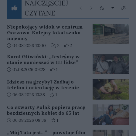
NAJCZĘŚCIEJ
Przeprasza Odbiorców za
Rozwiń listę
niedogodności.
Poprzednie
Następne
Kliknij aby przejś
Kliknij
CZYTANE
Niepokojący widok w centrum
Gorzowa. Kolejny lokal szuka
najemcy
Data dodania artykułu:
Liczba komentarzy artykułu:
Liczba pozytywnych reakcji użytko
04.08.2026 13:00
2
2
Karol Gliwiński: „Jesteśmy w
stanie namieszać w III lidze”
Data dodania artykułu:
Liczba pozytywnych reakcji użytkowników 
07.08.2026 09:28
1
Idziesz na grzyby? Zadbaj o
telefon i orientację w terenie
Data dodania artykułu:
Liczba pozytywnych reakcji użytkowników 
06.08.2026 13:38
1
Co czwarty Polak popiera pracę
bezdzietnych kobiet do 65 lat
Data dodania artykułu:
Liczba pozytywnych reakcji użytkowników
06.08.2026 08:36
1
„Mój Tata jest…” – powstaje film