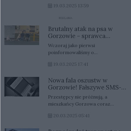
kradzieżą samochodu
19.03.2025 13:59
dostawczego, którym
dostarczano przesyłki. Jeden z
REKLAMA
mężczyzn wykorzystał sytuację,
Brutalny atak na psa w
kiedy kurier na chwilę zostawił
Gorzowie – sprawca
pojazd. Wsiadł za kierownicę i
zgłoszony na policję!
odjechał. Po chwili dołączyły do
Wczoraj jako pierwsi
niego dwie kolejne osoby.
poinformowaliśmy o
bulwersującym wydarzeniu,
19.03.2025 17:41
brutalnym akcie znęcania się nad
zwierzęciem. Do zdarzenia doszło
Nowa fala oszustw w
w poniedziałek, 17 marca, na
Gorzowie! Fałszywe SMS-y
parkingu sklepu Lidl przy ulicy
wyłudzają dane i pieniądze
Maczka w Gorzowie
Przestępcy nie próżnują, a
Wielkopolskim.
mieszkańcy Gorzowa coraz
częściej padają ofiarami nowych
20.03.2025 05:41
metod oszustw. Choć schematy
„na wnuczka” czy „na policjanta”