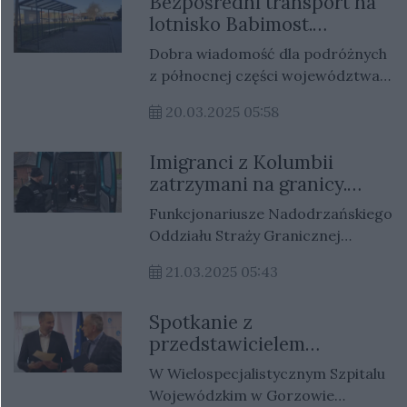
Bezpośredni transport na
są już dobrze znane, to
lotnisko Babimost.
cyberprzestępcy wciąż wymyślają
Pasażerowie z Gorzowa
nowe sposoby na wyłudzenie
Dobra wiadomość dla podróżnych
mają nową opcję
pieniędzy.
z północnej części województwa
lubuskiego. Od teraz mieszkańcy
20.03.2025 05:58
Gorzowa, Międzyrzecza i
Świebodzina mogą dotrzeć na
Imigranci z Kolumbii
lotnisko Zielona Góra – Babimost
zatrzymani na granicy.
(IEG) wygodnym połączeniem
Próbowali przedostać się
autobusowym.
Funkcjonariusze Nadodrzańskiego
do Niemiec
Oddziału Straży Granicznej
przeprowadzili akcję, w wyniku
21.03.2025 05:43
której 15 marca zatrzymano
siedmiu obywateli Kolumbii
Spotkanie z
przebywających w Polsce
przedstawicielem
nielegalnie. Cudzoziemcy naruszyli
Rzecznika Praw Pacjenta
przepisy pobytowe i próbowali
W Wielospecjalistycznym Szpitalu
przedostać się do Niemiec. Zostali
Wojewódzkim w Gorzowie