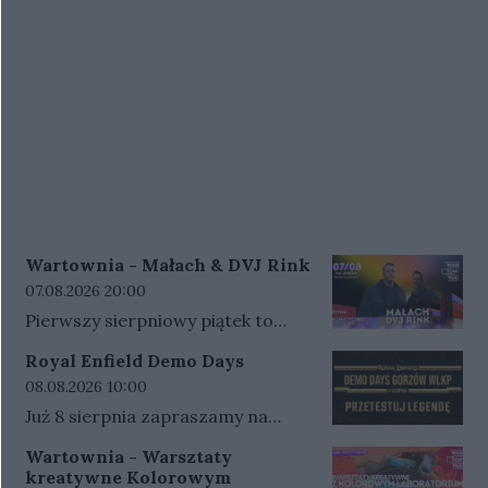
Wartownia - Małach & DVJ Rink
Data rozpoczęcia wydarzenia:
07.08.2026 20:00
Pierwszy sierpniowy piątek to
mocne hip-hopowe uderzenie na
Royal Enfield Demo Days
Wartowni - wystąpią MAŁACH i
Data rozpoczęcia wydarzenia:
08.08.2026 10:00
DVJ RINKMAŁACHPolski raper i
Już 8 sierpnia zapraszamy na
producent muzyczny, członek
kolejną odsłonę Royal Enfield
kolektywu Ciemna Strefa i zespołu
Wartownia - Warsztaty
Demo Days, która tym razem
JF. Współtworzy także duet z
kreatywne Kolorowym