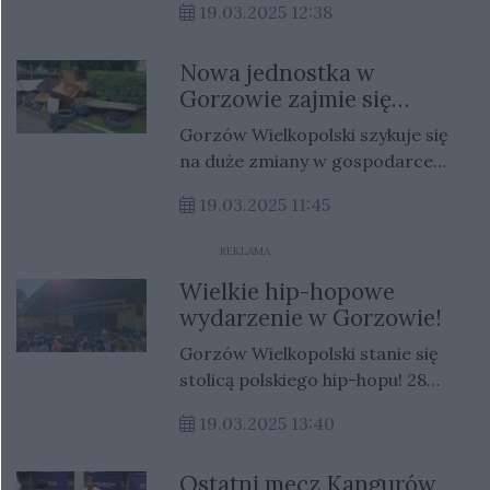
19.03.2025 12:38
przedszkoli i szkół.
Nowa jednostka w
Gorzowie zajmie się
śmieciami i wodą. Co się
Gorzów Wielkopolski szykuje się
zmieni?
na duże zmiany w gospodarce
odpadami.
19.03.2025 11:45
REKLAMA
Wielkie hip-hopowe
wydarzenie w Gorzowie!
Gorzów Wielkopolski stanie się
stolicą polskiego hip-hopu! 28
czerwca 2025 w Amfiteatrze
19.03.2025 13:40
Miejskim odbędzie się Amfiteatr
Hip-Hop Festiwal, na którym
Ostatni mecz Kangurów
wystąpią czołowi artyści sceny