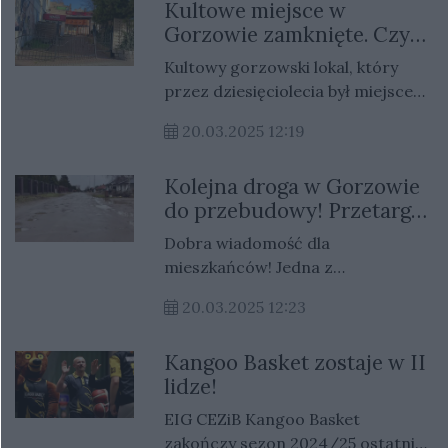
Kultowe miejsce w
na nurtujące ich pytania. “Warto
Gorzowie zamknięte. Czy
już dzisiaj zastanowić się, czego
to koniec legendy?
oczekujemy od tych wyborów. Czy
Kultowy gorzowski lokal, który
chcemy jedynie zamiany, czy
przez dziesięciolecia był miejscem
prawdziwej zmiany?” – pytał
spotkań i wspomnień, stoi dziś
zgromadzonych Hołownia.
20.03.2025 12:19
pusty. Zamknięcie restauracji
wywołało niepokój wśród
Kolejna droga w Gorzowie
mieszkańców, którzy obawiają się
do przebudowy! Przetarg
o przyszłość tego wyjątkowego
jeszcze w tym roku
miejsca.
Dobra wiadomość dla
mieszkańców! Jedna z
gorzowskich ulic zostanie
20.03.2025 12:23
przebudowana na odcinku blisko
400 metrów.
Kangoo Basket zostaje w II
lidze!
EIG CEZiB Kangoo Basket
zakończy sezon 2024/25 ostatnim