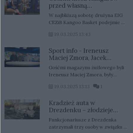
przed własną
rapowej.
publicznością
W najbliższą sobotę drużyna EIG
CEZiB Kangoo Basket podejmie w
hali przy ulicy Warszawskiej ekipę
19.03.2025 13:43
Akademii Gortata Gdańsk. Będzie
to ostatni domowy mecz Kangoo
Sport info - Ireneusz
Basket w sezonie 2024/25.
Maciej Zmora, Jacek
Dreczka i Jarosław
Gośćmi magazynu żużlowego byli
Miłkowski
Ireneusz Maciej Zmora, były
prezes Stali Gorzów, Jacek
19.03.2025 13:13
1
Dreczka, twórca podcastu Mówi
się żużel i Jarosław Miłkowski,
Kradzież auta w
dziennikarz Gazety Lubuskiej i
Drezdenku – złodzieje
portalu Gorzów Nasze Miasto.
długo wolnością się nie
Funkcjonariusze z Drezdenka
cieszyli
zatrzymali trzy osoby w związku z