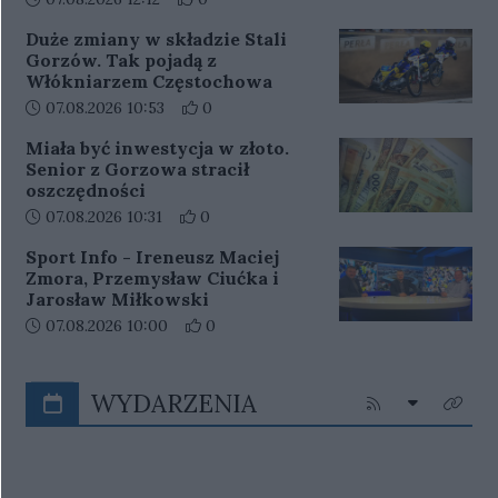
Duże zmiany w składzie Stali
Gorzów. Tak pojadą z
Włókniarzem Częstochowa
Data dodania artykułu:
Liczba pozytywnych reakcji użytkowników 
07.08.2026 10:53
0
Miała być inwestycja w złoto.
Senior z Gorzowa stracił
oszczędności
Data dodania artykułu:
Liczba pozytywnych reakcji użytkowników 
07.08.2026 10:31
0
Sport Info - Ireneusz Maciej
Zmora, Przemysław Ciućka i
Jarosław Miłkowski
Data dodania artykułu:
Liczba pozytywnych reakcji użytkowników
07.08.2026 10:00
0
WYDARZENIA
Rozwiń listę
Kliknij aby przejś
Kliknij