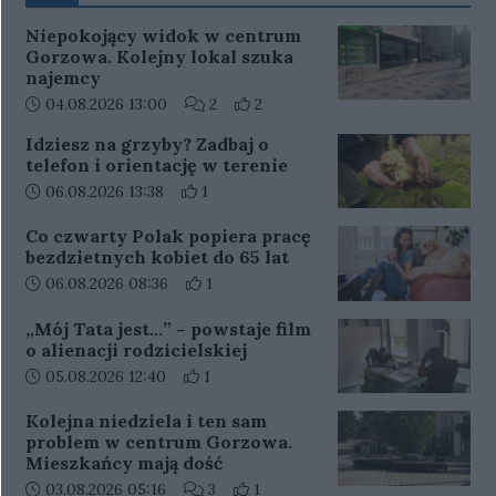
Niepokojący widok w centrum
Gorzowa. Kolejny lokal szuka
najemcy
Data dodania artykułu:
Liczba komentarzy artykułu:
Liczba pozytywnych reakcji użytko
04.08.2026 13:00
2
2
Idziesz na grzyby? Zadbaj o
telefon i orientację w terenie
Data dodania artykułu:
Liczba pozytywnych reakcji użytkowników 
06.08.2026 13:38
1
Co czwarty Polak popiera pracę
bezdzietnych kobiet do 65 lat
Data dodania artykułu:
Liczba pozytywnych reakcji użytkowników
06.08.2026 08:36
1
„Mój Tata jest…” – powstaje film
o alienacji rodzicielskiej
Data dodania artykułu:
Liczba pozytywnych reakcji użytkowników 
05.08.2026 12:40
1
Kolejna niedziela i ten sam
problem w centrum Gorzowa.
Mieszkańcy mają dość
Data dodania artykułu:
Liczba komentarzy artykułu:
Liczba pozytywnych reakcji użytko
03.08.2026 05:16
3
1