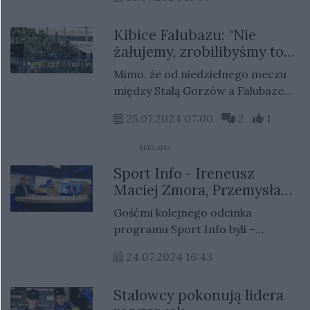
Gorzowscy koszykarze rzucili się
w wir przygotowań do nowego
Kibice Falubazu: "Nie
sezonu. Zawodnicy ciężko trenują,
żałujemy, zrobilibyśmy to
by dostarczyć kibicom
jeszcze raz"
niezapomnianych wrażeń.
Mimo, że od niedzielnego meczu
Intensywne przygotowania
między Stalą Gorzów a Falubazem
zaowocują z pewnością świetną
Zielona Góra minęło już sporo
formą na parkiecie. Trzymajcie
25.07.2024 07:00
2
1
czasu, nadal jednak nie milkną
kciuki!
echa haniebnego zachowania
REKLAMA
pseudokibiców z Zielonej Góry.
Sport Info - Ireneusz
Maciej Zmora, Przemysław
Ciućka i Jarosław
Gośćmi kolejnego odcinka
Miłkowski
programu Sport Info byli –
Ireneusz Maciej Zmora były
24.07.2024 16:43
prezes Stali Gorzów, Jarosław
Miłkowski dziennikarz Gazety
Stalowcy pokonują lidera
Lubuskiej i portalu Gorzów Nasze