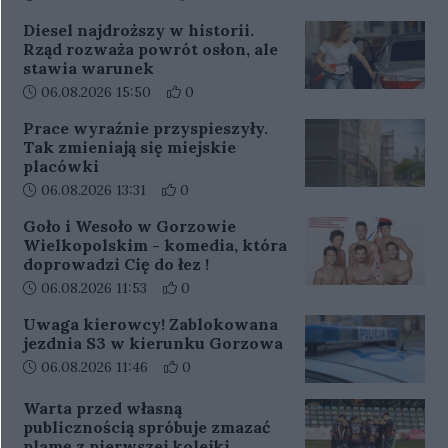
Diesel najdroższy w historii.
Rząd rozważa powrót osłon, ale
stawia warunek
Data dodania artykułu:
Liczba pozytywnych reakcji użytkowników
06.08.2026 15:50
0
Prace wyraźnie przyspieszyły.
Tak zmieniają się miejskie
placówki
Data dodania artykułu:
Liczba pozytywnych reakcji użytkowników 
06.08.2026 13:31
0
Goło i Wesoło w Gorzowie
Wielkopolskim - komedia, która
doprowadzi Cię do łez !
Data dodania artykułu:
Liczba pozytywnych reakcji użytkowników 
06.08.2026 11:53
0
Uwaga kierowcy! Zablokowana
jezdnia S3 w kierunku Gorzowa
Data dodania artykułu:
Liczba pozytywnych reakcji użytkowników 
06.08.2026 11:46
0
Warta przed własną
publicznością spróbuje zmazać
plamę z pierwszej kolejki