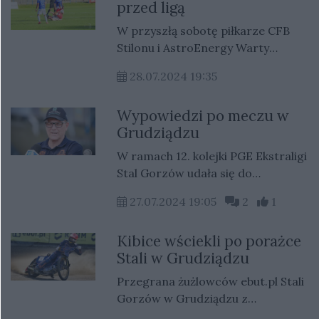
przed ligą
udział dwaj z czterech
gorzowskich sportowców, którzy
W przyszłą sobotę piłkarze CFB
będą reprezentować nasze miasto
Stilonu i AstroEnergy Warty
na największej sportowej imprezie
zainaugurują sezon 2024/25. Fakt
świata. Prezydent Jacek Wójcicki,
28.07.2024 19:35
ten oznacza, że oba kluby są na
wraz z przedstawicielami
finiszu okresu przygotowawczego.
samorządu, złożył sportowcom
Wypowiedzi po meczu w
życzenia i zapewnił o wsparciu
Grudziądzu
całego miasta.
W ramach 12. kolejki PGE Ekstraligi
Stal Gorzów udała się do
Grudziądza. W piątkowym starciu
27.07.2024 19:05
2
1
minimalnie lepsi okazali się
gospodarze. Spotkanie zakończyło
Kibice wściekli po porażce
się wynikiem 46:44. Tym razem
Stali w Grudziądzu
zawiedli liderzy. Po raz kolejny
świetne zawody odjechał Oskar
Przegrana żużlowców ebut.pl Stali
Paluch i Anders Thomsen.
Gorzów w Grudziądzu z
miejscowym ZOOleszcz GKM-em