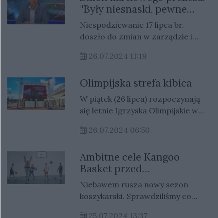
"Były niesnaski, pewne
problemy"
Niespodziewanie 17 lipca br.
doszło do zmian w zarządzie i
komisji rewizyjnej Stilonu Gorzów.
26.07.2024 11:19
Piastującego do tej pory tę rolę
Krzysztofa Olechnowicza zastąpił
Olimpijska strefa kibica
Piotr Książek. Z zasiadania w
komisji rewizyjnej zrezygnował
W piątek (26 lipca) rozpoczynają
także Jerzy Synowiec, który od lat
się letnie Igrzyska Olimpijskie w
wspierał gorzowski klub. Jednak
Paryżu. Startuje w nich czterech
jego rezygnacja dotyczy wyłącznie
26.07.2024 06:50
zawodników z gorzowskich
organu klubu, a nie innych form
klubów; Nikola Horowska, Anna
wsparcia.
Ambitne cele Kangoo
Puławska, Wiktor Głazunow i
Basket przed
Cyprian Mrzygłód.
nadchodzącym sezonem
Niebawem rusza nowy sezon
koszykarski. Sprawdziliśmy co
słychać u Kangoo Basket.
25.07.2024 13:37