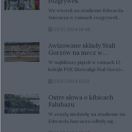
rozgrywek
Miasto i Przemysław Ciućka
dziennikarz Eska Gorzów.
We wtorek na stadionie Edwarda
Jancarza w ramach rozgrywek
U24 Ekstraliga odbyła się 13 runda.
23.07.2024 18:46
Stal Gorzów podejmowała u siebie
zespół z Leszna.
Awizowane składy Stali
Gorzów na mecz w
Grudziądzu
W najbliższy piątek w ramach 12.
kolejki PGE Ekstraligi Stal Gorzów
uda się do Grudziądza, żeby
23.07.2024 13:52
powalczyć o kolejne ligowe punkty.
Trenerzy przedstawili składy
Ostre słowa o kibicach
awizowane na to spotkanie.
Falubazu
W zeszłą niedzielę na stadionie im.
Edwarda Jancarza odbyły się
derby. Chociaż na torze emocji nie