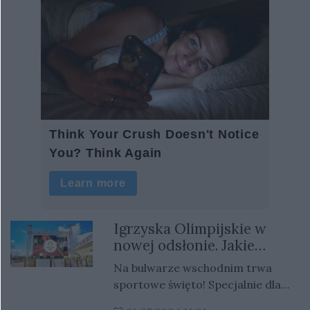
Igrzyska Olimpijskie w
nowej odsłonie. Jakie
rozgrywki czekają dzisiaj
Na bulwarze wschodnim trwa
na mieszkańców w
sportowe święto! Specjalnie dla
Gorzowskiej Strefie Kibica?
kibiców miasto przygotowało