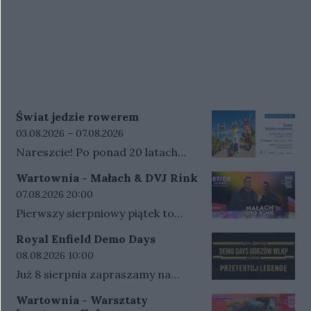
Świat jedzie rowerem
Data rozpoczęcia wydarzenia:
Data zakończenia wydarzenia:
03.08.2026 –
07.08.2026
Nareszcie! Po ponad 20 latach
nasze miasto ponownie będzie
Wartownia - Małach & DVJ Rink
częścią Tour de Pologne. Mamy
Data rozpoczęcia wydarzenia:
07.08.2026 20:00
zaszczyt być miastem startowym
Pierwszy sierpniowy piątek to
jednego z etapów tego
mocne hip-hopowe uderzenie na
prestiżowego,
Royal Enfield Demo Days
Wartowni - wystąpią MAŁACH i
międzynarodowego wyścigu.Z tej
Data rozpoczęcia wydarzenia:
08.08.2026 10:00
DVJ RINKMAŁACHPolski raper i
okazji w Pracowni Edukacji
Już 8 sierpnia zapraszamy na
producent muzyczny, członek
Kulturalnej Miejskiego Centrum
kolejną odsłonę Royal Enfield
kolektywu Ciemna Strefa i zespołu
Wartownia - Warsztaty
Kultury przygotowaliśmy
Demo Days, która tym razem