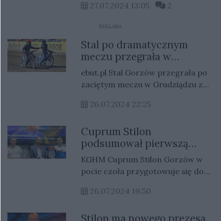
27.07.2024 13:05
2
wzburzyła środowisko kibiców.
Porażka ta spowodowała również,
REKLAMA
że pojawiły się teorie spiskowe.
Stal po dramatycznym
meczu przegrała w
Grudziądzu
ebut.pl Stal Gorzów przegrała po
zaciętym meczu w Grudziądzu z
ZOOleszcz GKM-em 46:44.
26.07.2024 22:25
Porażka ta przytrafiła się Stali
mimo, że gorzowianie prowadzili
Cuprum Stilon
do 12. biegu dnia.
podsumował pierwszą
część przygotowań
KGHM Cuprum Stilon Gorzów w
pocie czoła przygotowuje się do
PlusLigi. Po trzech tygodniach
26.07.2024 19:50
treningów klub zwołał konferencję
prasową, na której podsumował
Stilon ma nowego prezesa.
dotychczasowy okres zajęć.