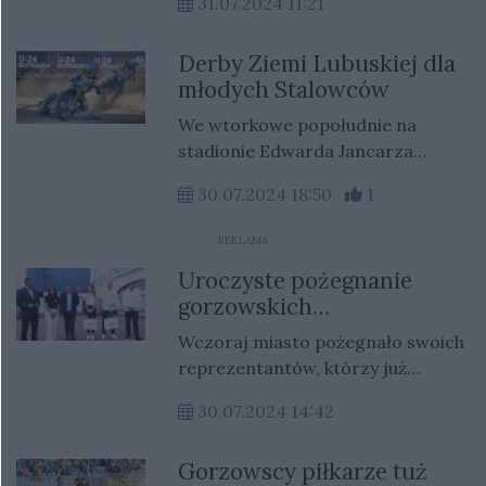
31.07.2024 11:21
strefę, gdzie na dużym ekranie
możemy na żywo śledzić zmagania
Derby Ziemi Lubuskiej dla
polskich olimpijczyków. Oprócz
młodych Stalowców
transmisji, czekają na nas także
liczne atrakcje i smaczne jedzenie.
We wtorkowe popołudnie na
stadionie Edwarda Jancarza
odbyła się 14 runda zmagań
30.07.2024 18:50
1
Ekstraliga U24. Do Gorzowa
przyjechała drużyna z Zielonej
REKLAMA
Góry.
Uroczyste pożegnanie
gorzowskich
olimpijczyków
Wczoraj miasto pożegnało swoich
reprezentantów, którzy już
niebawem wyruszą na Igrzyska
30.07.2024 14:42
Olimpijskie. W uroczystości
pożegnalnej, która odbyła się na
Gorzowscy piłkarze tuż
gorzowskim bulwarze, wzięli