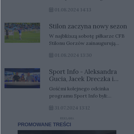
zbliżyć się do lidera. Sparta, która
Gorzów podejmie u siebie zespół z
plasuje się tuż za nimi, z pewnością
01.08.2024 14:13
Wrocławia. Sztaby szkoleniowe
zrobi wszystko, aby odnieść
obu drużyn przedstawiły składy
zwycięstwo. Prezes Stali Gorzów
Stilon zaczyna nowy sezon
awizowane na niedzielne
liczy na kolejny dobry występ
spotkanie.
W najbliższą sobotę piłkarze CFB
Oskara Palucha i przełamanie
Stilonu Gorzów zainaugurują
Jakuba Miśkowiaka.
zmagania w Betclic III lidze.
01.08.2024 13:30
Pierwszym rywalem niebiesko-
białych będą rezerwy Miedzi
Sport Info - Aleksandra
Legnica.
Gucia, Jacek Dreczka i
Jarosław Miłkowski
Gośćmi kolejnego odcinka
programu Sport Info byli:
Aleksandra Gucia (TV Gorzów),
31.07.2024 13:12
Jacek Dreczka (twórca podcastu
"Mówi się żużel") oraz Jarosław
REKLAMA
Miłkowski (Gazeta Lubuska i portal
Gorzów Nasze Miasto.