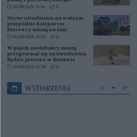
Data dodania artykułu:
Liczba pozytywnych reakcji użytkowników 
06.08.2026 11:30
0
Nocne utrudnienia na ważnym
przejeździe kolejowym.
Kierowcy muszą uważać
Data dodania artykułu:
Liczba pozytywnych reakcji użytkowników 
06.08.2026 10:53
0
W piątek mieszkańcy muszą
przygotować się na utrudnienia.
Będzie przerwa w dostawie
Data dodania artykułu:
Liczba pozytywnych reakcji użytkowników 
06.08.2026 10:28
0
WYDARZENIA
Rozwiń listę
Kliknij aby przejś
Kliknij