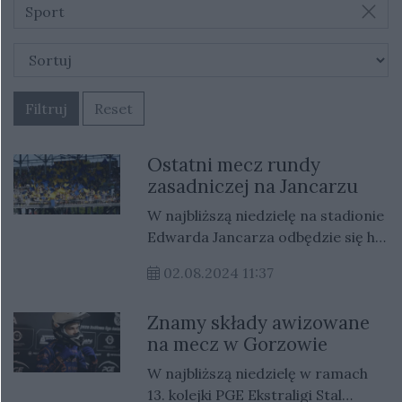
Sport
Filtruj
Reset
Ostatni mecz rundy
zasadniczej na Jancarzu
W najbliższą niedzielę na stadionie
Edwarda Jancarza odbędzie się hit
13. kolejki PGE Ekstraligi. Stal
02.08.2024 11:37
Gorzów zmierzy się z Betard
Spartą Wrocław w ostatnim
Znamy składy awizowane
domowym meczu rundy
na mecz w Gorzowie
zasadniczej. Gorzowianie,
zajmujący drugie miejsce w tabeli,
W najbliższą niedzielę w ramach
będą chcieli utrzymać pozycję i
13. kolejki PGE Ekstraligi Stal