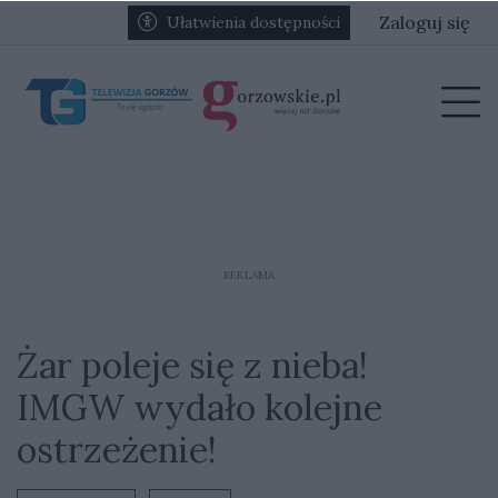
Przejdź do głównych treści
Przejdź do głównego menu
Zaloguj się
Ułatwienia dostępności
menu
Prz
REKLAMA
Żar poleje się z nieba!
IMGW wydało kolejne
ostrzeżenie!