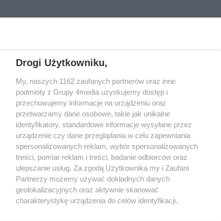
Ireneusz Maciej Zmora były
łącznie 55 tysięcy złotych
prezes Stali Gorzów, Jarosław
oszczędności.
REKLAMA
Miłkowski dziennikarz Gazety
Lubuskiej i portalu Gorzów Nasze
Miasto i Przemysław Ciućka
Drogi Użytkowniku,
dziennikarz Przeglądu
Sportowego.
My, naszych 1162 zaufanych partnerów oraz inne
REKLAMA
podmioty z Grupy 4media uzyskujemy dostęp i
przechowujemy informacje na urządzeniu oraz
przetwarzamy dane osobowe, takie jak unikalne
identyfikatory, standardowe informacje wysyłane przez
urządzenie czy dane przeglądania w celu zapewniania
spersonalizowanych reklam, wybór spersonalizowanych
treści, pomiar reklam i treści, badanie odbiorców oraz
ulepszanie usług. Za zgodą Użytkownika my i Zaufani
Partnerzy możemy używać dokładnych danych
geolokalizacyjnych oraz aktywnie skanować
charakterystykę urządzenia do celów identyfikacji.
Reklama
Kontakt
Informacja o Nadawcy
Ponieważ cenimy Twoją prywatność, prosimy o zgodę na
Polityka prywatności
Regulamin portalu