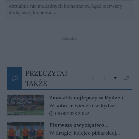
Aktualnie nie ma żadnych komentarzy. Bądź pierwszy,
dodaj swój komentarz.
REKLAMA
PRZECZYTAJ
Rozwiń listę
Poprzednie
Następne
Kliknij
TAKŻE
Zmarzlik najlepszy w Rydze i
ponownie ze złotym plastronem!
W sobotni wieczór w Rydze
odbyło się Grand Prix Łotwy. W
Data dodania artykułu:
08.08.2026 20:52
ósmej tegorocznej rundzie cyklu
Pierwsze zwycięstwo
zwycięski okazał się być Bartosz
gorzowskiej Warty
W drugiej kolejce piłkarskiej
Zmarzlik. Anders Thomsen był