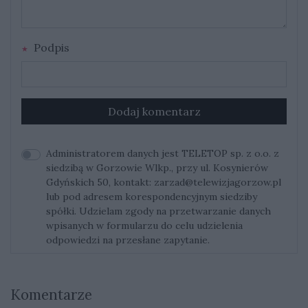
Podpis
Dodaj komentarz
Administratorem danych jest TELETOP sp. z o.o. z
siedzibą w Gorzowie Wlkp., przy ul. Kosynierów
Gdyńskich 50, kontakt:
zarzad@telewizjagorzow.pl
lub pod adresem korespondencyjnym siedziby
spółki. Udzielam zgody na przetwarzanie danych
wpisanych w formularzu do celu udzielenia
odpowiedzi na przesłane zapytanie.
Komentarze