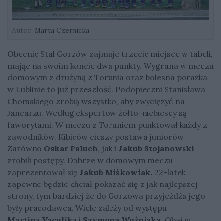
Autor:
Marta Czernicka
Obecnie Stal Gorzów zajmuje trzecie miejsce w tabeli,
mając na swoim koncie dwa punkty. Wygrana w meczu
domowym z drużyną z Torunia oraz bolesna porażka
w Lublinie to już przeszłość. Podopieczni Stanisława
Chomskiego zrobią wszystko, aby zwyciężyć na
Jancarzu. Według ekspertów żółto-niebiescy są
faworytami. W meczu z Toruniem punktował każdy z
zawodników. Kibiców cieszy postawa juniorów.
Zarówno
Oskar Paluch
, jak i
Jakub Stojanowski
zrobili postępy. Dobrze w domowym meczu
zaprezentował się
Jakub Miśkowiak.
22-latek
zapewne będzie chciał pokazać się z jak najlepszej
strony, tym bardziej że do Gorzowa przyjeżdża jego
były pracodawca. Wiele zależy od występu
Martina Vaculika
i
Szymona Woźniaka
. Obaj w