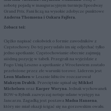
sobotę pojadą w inauguracyjnym turnieju Speedway
Grand Prix. Fani liczą na wysokie zdobycze punktowe
Andersa Thomsena i Oskara Fajfera.
Zobacz też:
Ciężko napisać cokolwiek o formie zawodników z
Częstochowy. Do tej pory udało im się odjechać tylko
jedno spotkanie. Częstochowianie obecnie zajmują
siódmą pozycję w tabeli. Przegrali na wyjeździe z
Fogo Unią Leszno a spotkanie z Wrocławiem zostało
przełożone przez złe warunki torowe. Liderem jest
Leon Madsen
w Lesznie kibiców rozczarował
Maksym Drabik
. Przeciętnie spisał się
Mikkel
Michelsen
oraz
Kacper Woryna.
Jednak wychowanek
ROW-u Rybnik zazwyczaj notuje udane występy na
Jancarzu. Zagadką jest postawa
Madsa Hansena
,
który nie miał okazji ścigać się na gorzowskim owalu.