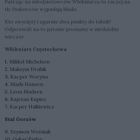
Patrząc na młodzieżowców Włókniarza to raczej na
tle Stalowców wypadają blado.
Kto zwycięży i zgarnie dwa punkty do tabeli?
Odpowiedź na to pytanie poznamy w niedzielny
wieczór.
Włókniarz Częstochowa
1.
Mikkel Michelsen
2.
Maksym Drabik
3.
Kacper Woryna
4.
Mads Hansen
5.
Leon Madsen
6.
Kajetan Kupiec
7.
Kacper Halkiewicz
Stal Gorzów
9. Szymon Woźniak
10. Oskar Fajfer