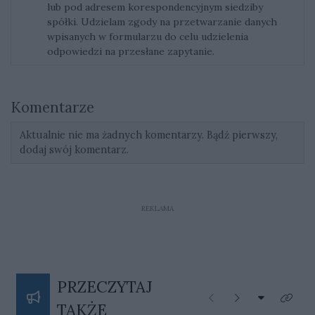
lub pod adresem korespondencyjnym siedziby
spółki. Udzielam zgody na przetwarzanie danych
wpisanych w formularzu do celu udzielenia
odpowiedzi na przesłane zapytanie.
Komentarze
Aktualnie nie ma żadnych komentarzy. Bądź pierwszy,
dodaj swój komentarz.
REKLAMA
PRZECZYTAJ
Rozwiń listę
Poprzednie
Następne
Kliknij
TAKŻE