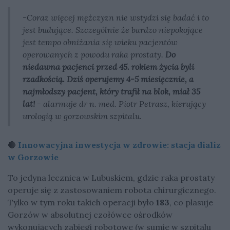
-Coraz więcej mężczyzn nie wstydzi się badać i to
jest budujące. Szczególnie że bardzo niepokojące
jest tempo obniżania się wieku pacjentów
operowanych z powodu raka prostaty.
Do
niedawna pacjenci przed 45. rokiem życia byli
rzadkością. Dziś operujemy 4-5 miesięcznie, a
najmłodszy pacjent, który trafił na blok, miał 35
lat!
- alarmuje dr n. med. Piotr Petrasz, kierujący
urologią w gorzowskim szpitalu.
🔴
Innowacyjna inwestycja w zdrowie: stacja dializ
w Gorzowie
To jedyna lecznica w Lubuskiem, gdzie raka prostaty
operuje się z zastosowaniem robota chirurgicznego.
Tylko w tym roku takich operacji było
183
, co plasuje
Gorzów w absolutnej czołówce ośrodków
wykonujących zabiegi robotowe (w sumie w szpitalu