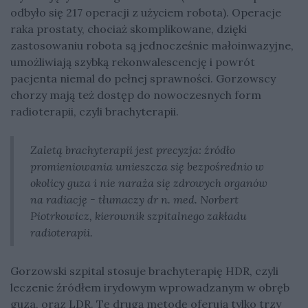
odbyło się 217 operacji z użyciem robota). Operacje
raka prostaty, chociaż skomplikowane, dzięki
zastosowaniu robota są jednocześnie małoinwazyjne,
umożliwiają szybką rekonwalescencję i powrót
pacjenta niemal do pełnej sprawności. Gorzowscy
chorzy mają też dostęp do nowoczesnych form
radioterapii, czyli brachyterapii.
Zaletą brachyterapii jest precyzja: źródło
promieniowania umieszcza się bezpośrednio w
okolicy guza i nie naraża się zdrowych organów
na radiację - tłumaczy dr n. med. Norbert
Piotrkowicz, kierownik szpitalnego zakładu
radioterapii.
Gorzowski szpital stosuje brachyterapię HDR, czyli
leczenie źródłem irydowym wprowadzanym w obręb
guza, oraz LDR. Tę drugą metodę oferują tylko trzy