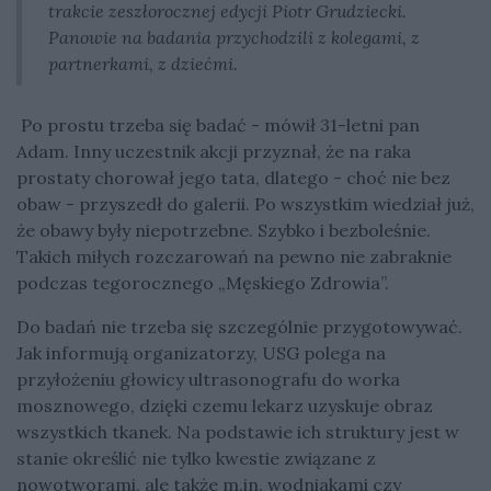
trakcie zeszłorocznej edycji Piotr Grudziecki.
Panowie na badania przychodzili z kolegami, z
partnerkami, z dziećmi.
Po prostu trzeba się badać - mówił 31-letni pan
Adam. Inny uczestnik akcji przyznał, że na raka
prostaty chorował jego tata, dlatego - choć nie bez
obaw - przyszedł do galerii. Po wszystkim wiedział już,
że obawy były niepotrzebne. Szybko i bezboleśnie.
Takich miłych rozczarowań na pewno nie zabraknie
podczas tegorocznego „Męskiego Zdrowia”.
Do badań nie trzeba się szczególnie przygotowywać.
Jak informują organizatorzy, USG polega na
przyłożeniu głowicy ultrasonografu do worka
mosznowego, dzięki czemu lekarz uzyskuje obraz
wszystkich tkanek. Na podstawie ich struktury jest w
stanie określić nie tylko kwestie związane z
nowotworami, ale także m.in. wodniakami czy