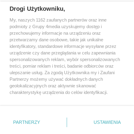
potrzebne były opanowanie,
Drogi Użytkowniku,
doświadczenie i umiejętność
rozmowy. Dzielnicowy z Sulęcina
My, naszych 1162 zaufanych partnerów oraz inne
podjął działania, które pozwoliły
REKLAMA
podmioty z Grupy 4media uzyskujemy dostęp i
bezpiecznie zakończyć
przechowujemy informacje na urządzeniu oraz
interwencję.
przetwarzamy dane osobowe, takie jak unikalne
identyfikatory, standardowe informacje wysyłane przez
urządzenie czy dane przeglądania w celu zapewniania
spersonalizowanych reklam, wybór spersonalizowanych
treści, pomiar reklam i treści, badanie odbiorców oraz
ulepszanie usług. Za zgodą Użytkownika my i Zaufani
Partnerzy możemy używać dokładnych danych
geolokalizacyjnych oraz aktywnie skanować
charakterystykę urządzenia do celów identyfikacji.
Reklama
Kontakt
Informacja o Nadawcy
Ponieważ cenimy Twoją prywatność, prosimy o zgodę na
Polityka prywatności
Regulamin portalu
korzystanie z tych technologii poprzez kliknięcie
„Akceptuję”. Zgoda jest dobrowolna i zawsze możesz ją
zmienić/wycofać klikając przycisk ustawień prywatności
PARTNERZY
USTAWIENIA
Szukaj
znajdujący się w lewym dolnym rogu strony
. Niektóre
rodzaje przetwarzania danych nie wymagają zgody