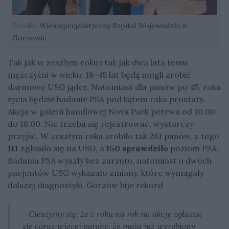
Źródło:
Wielospecjalistyczny Szpital Wojewódzki w
Gorzowie
Tak jak w zeszłym roku i tak jak dwa lata temu
mężczyźni w wieku: 18-45 lat będą mogli zrobić
darmowe USG jąder. Natomiast dla panów po 45. roku
życia będzie badanie PSA pod kątem raka prostaty.
Akcja w galerii handlowej Nova Park potrwa od 10.00
do 18.00. Nie trzeba się rejestrować, wystarczy
przyjść. W zeszłym roku zrobiło tak 261 panów, z tego
111
zgłosiło się na USG, a
150 sprawdziło
poziom PSA.
Badania PSA wyszły bez zarzutu, natomiast u dwóch
pacjentów USG wykazało zmiany, które wymagały
dalszej diagnostyki. Gorzów bije rekord
- Cieszymy się, że z roku na rok na akcję zgłasza
się coraz więcej panów, że mają już wyrobiony