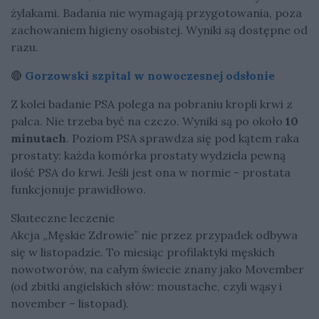
żylakami. Badania nie wymagają przygotowania, poza
zachowaniem higieny osobistej. Wyniki są dostępne od
razu.
🔴
Gorzowski szpital w nowoczesnej odsłonie
Z kolei badanie PSA polega na pobraniu kropli krwi z
palca. Nie trzeba być na czczo. Wyniki są po około
10
minutach
. Poziom PSA sprawdza się pod kątem raka
prostaty: każda komórka prostaty wydziela pewną
ilość PSA do krwi. Jeśli jest ona w normie - prostata
funkcjonuje prawidłowo.
Skuteczne leczenie
Akcja „Męskie Zdrowie” nie przez przypadek odbywa
się w listopadzie. To miesiąc profilaktyki męskich
nowotworów, na całym świecie znany jako Movember
(od zbitki angielskich słów: moustache, czyli wąsy i
november – listopad).