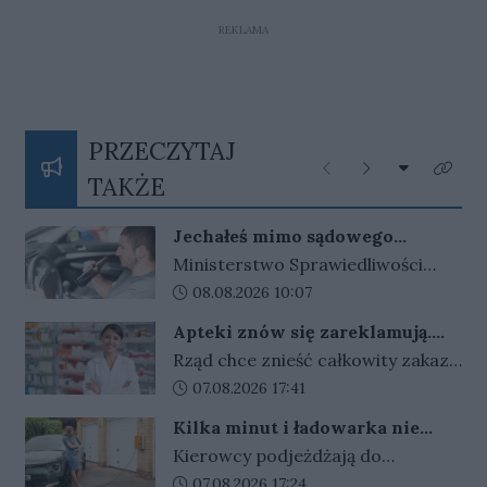
REKLAMA
PRZECZYTAJ
Rozwiń listę
Poprzednie
Następne
Kliknij
TAKŻE
Jechałeś mimo sądowego
zakazu? Koniec z wyrokami w
Ministerstwo Sprawiedliwości
zawieszeniu. Rząd zaostrza
szykuje ostre zmiany dla
Data dodania artykułu:
08.08.2026 10:07
przepisy dla kierowców
kierowców. Za złamanie sądowego
Apteki znów się zareklamują.
zakazu prowadzenia auta i
Ale nie bez ograniczeń
Rząd chce znieść całkowity zakaz
recydywę po alkoholu ma grozić
reklamy aptek. Nadal jednak
Data dodania artykułu:
07.08.2026 17:41
bezwzględne więzienie.
zabronione będą m.in. programy
Kilka minut i ładowarka nie
lojalnościowe, presja zakupowa i
działa. Złodzieje znaleźli sposób
Kierowcy podjeżdżają do
udział dzieci.
na szybki zarobek kosztem
ładowarek i zamiast przewodów
Data dodania artykułu:
07.08.2026 17:24