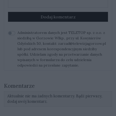
Dodaj komentarz
Administratorem danych jest TELETOP sp. z o.o. z
siedzibą w Gorzowie Wlkp., przy ul. Kosynierów
Gdyńskich 50, kontakt:
zarzad@telewizjagorzow.pl
lub pod adresem korespondencyjnym siedziby
spółki. Udzielam zgody na przetwarzanie danych
wpisanych w formularzu do celu udzielenia
odpowiedzi na przesłane zapytanie.
Komentarze
Aktualnie nie ma żadnych komentarzy. Bądź pierwszy,
dodaj swój komentarz.