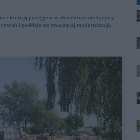
tóre kierują postępem w dziedzinie medycyny.
wyzwań i poddaje się znaczącej modernizacji,