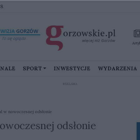
28
Arty
GNALE
SPORT
INWESTYCJE
WYDARZENIA
REKLAMA
l w nowoczesnej odsłonie
nowoczesnej odsłonie