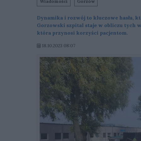
Wiadomości
Gorzów
Dynamika i rozwój to kluczowe hasła, k
Gorzowski szpital staje w obliczu tych 
która przynosi korzyści pacjentom.
18.10.2023 08:07