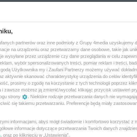
onych usług. Niebawem zniknie drugi z baraków, a
dla mieszkańców i odwiedzających pacjentów.
kalnego patriotyzmu
niku,
 tymczasowości. Barak, który był zapleczem budowy
fanych partnerów oraz inne podmioty z Grupy 4media uzyskujemy d
po wybudowaniu głównego budynku trwał, niczym
cje na urządzeniu oraz przetwarzamy dane osobowe, takie jak unika
e do historii. Postanowiliśmy nie zabudowywać tego
je wysyłane przez urządzenie czy dane przeglądania w celu zapewn
a pacjentów, osób odwiedzających i mieszkańców.
klam, wybór spersonalizowanych treści, pomiar reklam i treści, bad
am do gustu i je polubicie
– poinformował
Robert
 zgodą Użytkownika my i Zaufani Partnerzy możemy używać dokład
az aktywnie skanować charakterystykę urządzenia do celów identyfi
ala za pośrednictwem mediów społecznościowych.
ść, prosimy o zgodę na korzystanie z tych technologii poprzez klikn
a i zawsze możesz ją zmienić/wycofać klikając przycisk ustawień pr
la to krok w kierunku nowoczesnej i bardziej
ogu strony
. Niektóre rodzaje przetwarzania danych nie wymagaj
y społeczności lokalnej. Zniknięcie baraków jest
iwić się takiemu przetwarzaniu. Preferencje będą miały zastosowania
ciem nowych możliwości na przyszłość
szymi informacjami, abyś mógł świadomie i komfortowo korzystać z
gółowe informacje dotyczące przetwarzania Twoich danych znajdzi
s
. oraz po kliknięciu w „Ustawienia”.