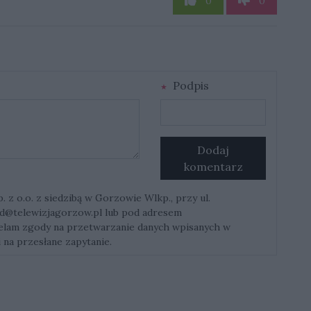
0
0
Podpis
Dodaj
komentarz
z o.o. z siedzibą w Gorzowie Wlkp., przy ul.
d@telewizjagorzow.pl
lub pod adresem
ielam zgody na przetwarzanie danych wpisanych w
 na przesłane zapytanie.