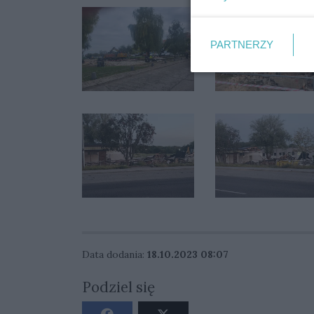
PARTNERZY
Data dodania:
18.10.2023 08:07
Podziel się