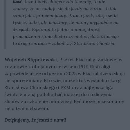
ilość.
Jeżeli jakiś chłopak zda licencję, to nie
znaczy, że on nadaje się do jazdy na żużlu. To tak
samo jak z prawem jazdy. Prawo jazdy zdaje setki
tysięcy ludzi, ale widzimy, ile mamy wypadków na
drogach. Egzamin to jedno, a umiejętność
prowadzenia samochodu czy motocykla żużlowego
to druga sprawa – zakończył Stanisław Chomski.
Wojciech Stępniewski
, Prezes Ekstraligi Żużlowej w
rozmowie z oficjalnym serwisem PGE Ekstraligi
zapowiedział, że od sezonu 2025 w Ekstralidze szykują
się spore zmiany. Kto wie, może ktoś wysłucha skarg
Stanisława Chomskiego i PZM oraz najlepsza liga
świata zaczną podchodzić inaczej do rozliczenia
klubów za szkolenie młodzieży. Być może przekonamy
się o tym niebawem.
Dziękujemy, że jesteś z nami!