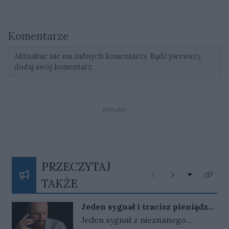
Komentarze
Aktualnie nie ma żadnych komentarzy. Bądź pierwszy,
dodaj swój komentarz.
REKLAMA
PRZECZYTAJ
Rozwiń listę
Poprzednie
Następne
Kliknij
TAKŻE
Jeden sygnał i tracisz pieniądze.
Nigdy nie oddzwaniaj na te
Jeden sygnał z nieznanego
numery