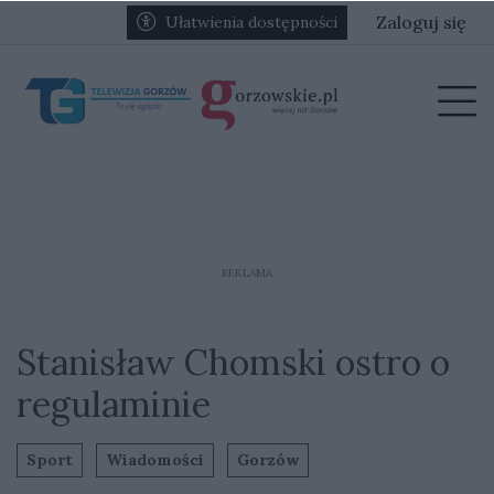
Przejdź do głównych treści
Przejdź do głównego menu
Zaloguj się
Ułatwienia dostępności
menu
Prz
REKLAMA
Stanisław Chomski ostro o
regulaminie
Sport
Wiadomości
Gorzów