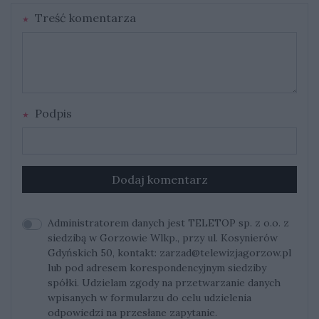
Treść komentarza
Podpis
Dodaj komentarz
Administratorem danych jest TELETOP sp. z o.o. z
siedzibą w Gorzowie Wlkp., przy ul. Kosynierów
Gdyńskich 50, kontakt:
zarzad@telewizjagorzow.pl
lub pod adresem korespondencyjnym siedziby
spółki. Udzielam zgody na przetwarzanie danych
wpisanych w formularzu do celu udzielenia
odpowiedzi na przesłane zapytanie.