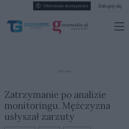
Przejdź do głównych treści
Przejdź do głównego menu
Zaloguj się
Ułatwienia dostępności
menu
Prz
REKLAMA
Zatrzymanie po analizie
monitoringu. Mężczyzna
usłyszał zarzuty