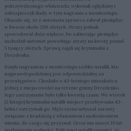
pokrzywdzonego właściciela, wykonali oględziny i
zabezpieczyli ślady, w tym nagrania z monitoringu.
Okazało się, że z automatu sprawca zabrał pieniądze
w kwocie około 200 złotych. Straty jednak
spowodował dużo większe, bo zabierając pieniądze
uszkodził automat powodując straty na kwotę ponad
5 tysięcy złotych. Sprawą zajęli się kryminalni z
Drezdenka.
Dzięki nagraniom z monitoringu szybko ustalili, kto
najprawdopodobniej jest odpowiedzialny za
przestępstwo. Chodziło o 43-letniego mieszkańca
jednej z miejscowości na terenie gminy Drezdenko.
Jego zatrzymanie było tylko kwestią czasu. We wtorek
(2 lutego) kryminalni ustalili miejsce przebywania 43-
latka i zatrzymali go. Mężczyzna usłyszał zarzuty
związane z kradzieżą z włamaniem i uszkodzeniem
mienia, do czego się przyznał. Grozi mu nawet 10 lat
pozbawienia wolności. Policjanci ustalili również, że