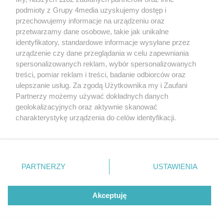
REKLAMA
podmioty z Grupy 4media uzyskujemy dostęp i
przechowujemy informacje na urządzeniu oraz
przetwarzamy dane osobowe, takie jak unikalne
identyfikatory, standardowe informacje wysyłane przez
urządzenie czy dane przeglądania w celu zapewniania
spersonalizowanych reklam, wybór spersonalizowanych
treści, pomiar reklam i treści, badanie odbiorców oraz
ulepszanie usług. Za zgodą Użytkownika my i Zaufani
Partnerzy możemy używać dokładnych danych
geolokalizacyjnych oraz aktywnie skanować
charakterystykę urządzenia do celów identyfikacji.
Reklama
Kontakt
Informacja o Nadawcy
Ponieważ cenimy Twoją prywatność, prosimy o zgodę na
Polityka prywatności
Regulamin portalu
korzystanie z tych technologii poprzez kliknięcie
„Akceptuję”. Zgoda jest dobrowolna i zawsze możesz ją
zmienić/wycofać klikając przycisk ustawień prywatności
PARTNERZY
USTAWIENIA
Szukaj
znajdujący się w lewym dolnym rogu strony
. Niektóre
rodzaje przetwarzania danych nie wymagają zgody
użytkownika, ale masz prawo sprzeciwić się takiemu
Akceptuję
przetwarzaniu. Preferencje będą miały zastosowania tylko
na tej witrynie.
CMS portalu
przygotowany przez