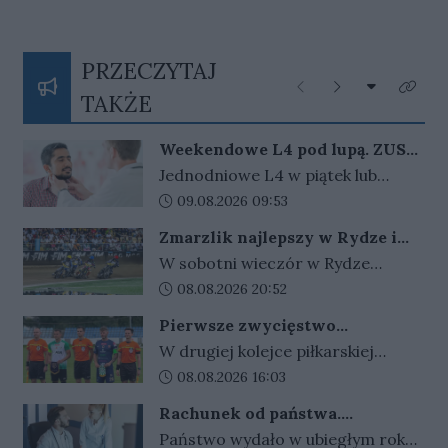
PRZECZYTAJ
Rozwiń listę
Poprzednie
Następne
Kliknij
TAKŻE
Weekendowe L4 pod lupą. ZUS
zapowiada więcej kontroli
Jednodniowe L4 w piątek lub
poniedziałek może wydłużyć
Data dodania artykułu:
09.08.2026 09:53
weekend. ZUS widzi wzrost takich
Zmarzlik najlepszy w Rydze i
zwolnień i zapowiada, że dzięki
ponownie ze złotym plastronem!
W sobotni wieczór w Rydze
nowym przepisom łatwiej
odbyło się Grand Prix Łotwy. W
Data dodania artykułu:
08.08.2026 20:52
sprawdzi ich zasadność.
ósmej tegorocznej rundzie cyklu
Pierwsze zwycięstwo
zwycięski okazał się być Bartosz
gorzowskiej Warty
W drugiej kolejce piłkarskiej
Zmarzlik. Anders Thomsen był
Betclic III ligi gorzowskie kluby
Data dodania artykułu:
08.08.2026 16:03
tylko statystom w łotewskim
zamieniły się rolami. Warta
turnieju.
Rachunek od państwa.
wygrała w Gorzowie z Cariną
Wydajemy więcej, niż zarabiamy.
Państwo wydało w ubiegłym roku
Gubin 2:1, a takim samym wynikiem