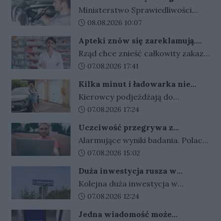
Polski. Najwięcej pochłonęły
zakazu? Koniec z wyrokami w
Ministerstwo Sprawiedliwości
emerytury, zdrowie i
zawieszeniu. Rząd zaostrza
szykuje ostre zmiany dla
Data dodania artykułu:
08.08.2026 10:07
przepisy dla kierowców
bezpieczeństwo.
kierowców. Za złamanie sądowego
Apteki znów się zareklamują.
zakazu prowadzenia auta i
Ale nie bez ograniczeń
Rząd chce znieść całkowity zakaz
recydywę po alkoholu ma grozić
reklamy aptek. Nadal jednak
Data dodania artykułu:
07.08.2026 17:41
bezwzględne więzienie.
zabronione będą m.in. programy
Kilka minut i ładowarka nie
lojalnościowe, presja zakupowa i
działa. Złodzieje znaleźli sposób
Kierowcy podjeżdżają do
udział dzieci.
na szybki zarobek kosztem
ładowarek i zamiast przewodów
Data dodania artykułu:
07.08.2026 17:24
kierowców
widzą tylko ich resztki. Kradzieże
Uczciwość przegrywa z
kabli stają się plagą, a straty
pieniędzmi. Tak tłumaczymy
Alarmujące wyniki badania. Polacy
operatorów sięgają dziesiątek
finansowe przekręty
coraz częściej przymykają oko na
Data dodania artykułu:
07.08.2026 15:02
tysięcy złotych.
finansowe przekręty. Młodzi i
Duża inwestycja rusza w
zadłużeni najłatwiej
Gorzowie. Umowa podpisana,
Kolejna duża inwestycja w
usprawiedliwiają nieuczciwe
czas na prace
Gorzowie jest coraz bliżej
Data dodania artykułu:
07.08.2026 12:24
zachowania.
rozpoczęcia. Przetarg został
Jedna wiadomość może
rozstrzygnięty, umowy z