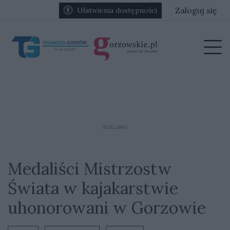
Przejdź do głównych treści
Przejdź do głównego menu
Zaloguj się
Ułatwienia dostępności
menu
Prz
REKLAMA
Medaliści Mistrzostw
Świata w kajakarstwie
uhonorowani w Gorzowie