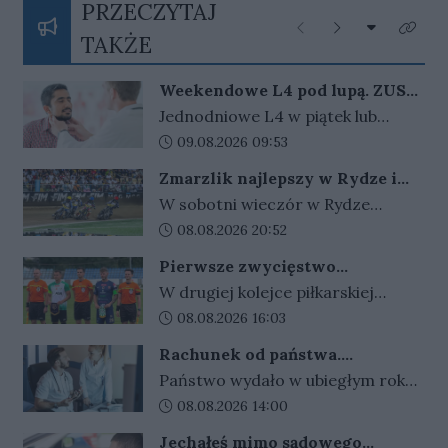
PRZECZYTAJ
Rozwiń listę
Poprzednie
Następne
Kliknij
TAKŻE
Weekendowe L4 pod lupą. ZUS
zapowiada więcej kontroli
Jednodniowe L4 w piątek lub
poniedziałek może wydłużyć
Data dodania artykułu:
09.08.2026 09:53
weekend. ZUS widzi wzrost takich
Zmarzlik najlepszy w Rydze i
zwolnień i zapowiada, że dzięki
ponownie ze złotym plastronem!
W sobotni wieczór w Rydze
nowym przepisom łatwiej
odbyło się Grand Prix Łotwy. W
Data dodania artykułu:
08.08.2026 20:52
sprawdzi ich zasadność.
ósmej tegorocznej rundzie cyklu
Pierwsze zwycięstwo
zwycięski okazał się być Bartosz
gorzowskiej Warty
W drugiej kolejce piłkarskiej
Zmarzlik. Anders Thomsen był
Betclic III ligi gorzowskie kluby
Data dodania artykułu:
08.08.2026 16:03
tylko statystom w łotewskim
zamieniły się rolami. Warta
turnieju.
Rachunek od państwa.
wygrała w Gorzowie z Cariną
Wydajemy więcej, niż zarabiamy.
Państwo wydało w ubiegłym roku
Gubin 2:1, a takim samym wynikiem
Kwota rośnie z roku na rok
niemal 2 biliony złotych. To aż 53
Data dodania artykułu:
08.08.2026 14:00
Stilon przegrał w Katowicach ze
222 zł na każdego mieszkańca
Spartą.
Jechałeś mimo sądowego