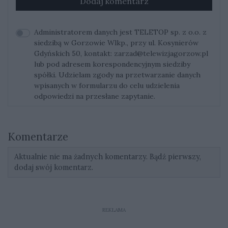
Dodaj komentarz
Administratorem danych jest TELETOP sp. z o.o. z
siedzibą w Gorzowie Wlkp., przy ul. Kosynierów
Gdyńskich 50, kontakt:
zarzad@telewizjagorzow.pl
lub pod adresem korespondencyjnym siedziby
spółki. Udzielam zgody na przetwarzanie danych
wpisanych w formularzu do celu udzielenia
odpowiedzi na przesłane zapytanie.
Komentarze
Aktualnie nie ma żadnych komentarzy. Bądź pierwszy,
dodaj swój komentarz.
REKLAMA