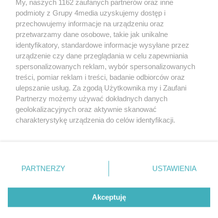
My, naszych 1162 zaufanych partnerów oraz inne
REKLAMA
podmioty z Grupy 4media uzyskujemy dostęp i
przechowujemy informacje na urządzeniu oraz
przetwarzamy dane osobowe, takie jak unikalne
identyfikatory, standardowe informacje wysyłane przez
urządzenie czy dane przeglądania w celu zapewniania
spersonalizowanych reklam, wybór spersonalizowanych
treści, pomiar reklam i treści, badanie odbiorców oraz
ulepszanie usług. Za zgodą Użytkownika my i Zaufani
Partnerzy możemy używać dokładnych danych
geolokalizacyjnych oraz aktywnie skanować
charakterystykę urządzenia do celów identyfikacji.
Reklama
Kontakt
Informacja o Nadawcy
Ponieważ cenimy Twoją prywatność, prosimy o zgodę na
Polityka prywatności
Regulamin portalu
korzystanie z tych technologii poprzez kliknięcie
„Akceptuję”. Zgoda jest dobrowolna i zawsze możesz ją
zmienić/wycofać klikając przycisk ustawień prywatności
PARTNERZY
USTAWIENIA
Szukaj
znajdujący się w lewym dolnym rogu strony
. Niektóre
rodzaje przetwarzania danych nie wymagają zgody
użytkownika, ale masz prawo sprzeciwić się takiemu
Akceptuję
przetwarzaniu. Preferencje będą miały zastosowania tylko
na tej witrynie.
CMS portalu
przygotowany przez