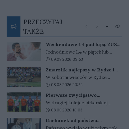
PRZECZYTAJ
Rozwiń listę
Poprzednie
Następne
Kliknij
TAKŻE
Weekendowe L4 pod lupą. ZUS
zapowiada więcej kontroli
Jednodniowe L4 w piątek lub
poniedziałek może wydłużyć
Data dodania artykułu:
09.08.2026 09:53
weekend. ZUS widzi wzrost takich
Zmarzlik najlepszy w Rydze i
zwolnień i zapowiada, że dzięki
ponownie ze złotym plastronem!
W sobotni wieczór w Rydze
nowym przepisom łatwiej
odbyło się Grand Prix Łotwy. W
Data dodania artykułu:
08.08.2026 20:52
sprawdzi ich zasadność.
ósmej tegorocznej rundzie cyklu
Pierwsze zwycięstwo
zwycięski okazał się być Bartosz
gorzowskiej Warty
W drugiej kolejce piłkarskiej
Zmarzlik. Anders Thomsen był
Betclic III ligi gorzowskie kluby
Data dodania artykułu:
08.08.2026 16:03
tylko statystom w łotewskim
zamieniły się rolami. Warta
turnieju.
Rachunek od państwa.
wygrała w Gorzowie z Cariną
Wydajemy więcej, niż zarabiamy.
Państwo wydało w ubiegłym roku