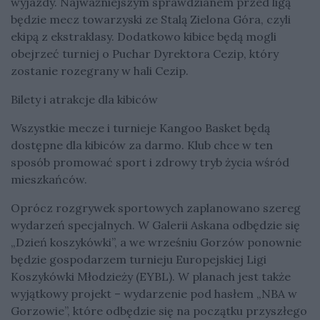
wyjazdy. Najważniejszym sprawdzianem przed ligą
będzie mecz towarzyski ze Stalą Zielona Góra, czyli
ekipą z ekstraklasy. Dodatkowo kibice będą mogli
obejrzeć turniej o Puchar Dyrektora Cezip, który
zostanie rozegrany w hali Cezip.
Bilety i atrakcje dla kibiców
Wszystkie mecze i turnieje Kangoo Basket będą
dostępne dla kibiców za darmo. Klub chce w ten
sposób promować sport i zdrowy tryb życia wśród
mieszkańców.
Oprócz rozgrywek sportowych zaplanowano szereg
wydarzeń specjalnych. W Galerii Askana odbędzie się
„Dzień koszykówki”, a we wrześniu Gorzów ponownie
będzie gospodarzem turnieju Europejskiej Ligi
Koszykówki Młodzieży (EYBL). W planach jest także
wyjątkowy projekt – wydarzenie pod hasłem „NBA w
Gorzowie”, które odbędzie się na początku przyszłego