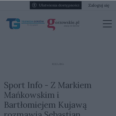
Przejdź do głównych treści
Przejdź do głównego menu
Zaloguj się
Ułatwienia dostępności
menu
Prz
REKLAMA
Sport Info - Z Markiem
Mańkowskim i
Bartłomiejem Kujawą
rozmawia Sebastian