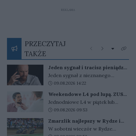
REKLAMA
PRZECZYTAJ
Rozwiń listę
Poprzednie
Następne
Kliknij
TAKŻE
Jeden sygnał i tracisz pieniądze.
Nigdy nie oddzwaniaj na te
Jeden sygnał z nieznanego
numery
numeru może kosztować nawet
Data dodania artykułu:
09.08.2026 14:22
kilkadziesiąt złotych. Oszuści liczą
Weekendowe L4 pod lupą. ZUS
na odruchowe oddzwonienie i w
zapowiada więcej kontroli
Jednodniowe L4 w piątek lub
ten sposób zarabiają na nas
poniedziałek może wydłużyć
Data dodania artykułu:
09.08.2026 09:53
miliony.
weekend. ZUS widzi wzrost takich
Zmarzlik najlepszy w Rydze i
zwolnień i zapowiada, że dzięki
ponownie ze złotym plastronem!
W sobotni wieczór w Rydze
nowym przepisom łatwiej