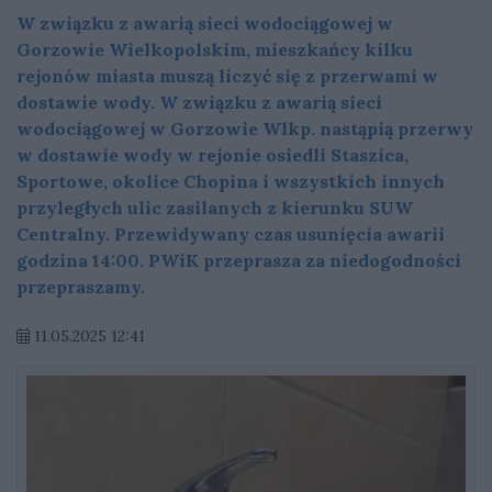
W związku z awarią sieci wodociągowej w
Gorzowie Wielkopolskim, mieszkańcy kilku
rejonów miasta muszą liczyć się z przerwami w
dostawie wody. W związku z awarią sieci
wodociągowej w Gorzowie Wlkp. nastąpią przerwy
w dostawie wody w rejonie osiedli Staszica,
Sportowe, okolice Chopina i wszystkich innych
przyległych ulic zasilanych z kierunku SUW
Centralny. Przewidywany czas usunięcia awarii
godzina 14:00. PWiK przeprasza za niedogodności
przepraszamy.
11.05.2025 12:41