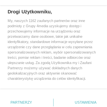
pośpiech, emocje i brak czasu na
Kluby przedstawiły już awizowane
dokładne sprawdzenie, kto
składy na niedzielny pojedynek.
Drogi Użytkowniku,
naprawdę znajduje się po drugiej
stronie telefonu.
REKLAMA
My, naszych 1162 zaufanych partnerów oraz inne
podmioty z Grupy 4media uzyskujemy dostęp i
przechowujemy informacje na urządzeniu oraz
przetwarzamy dane osobowe, takie jak unikalne
identyfikatory, standardowe informacje wysyłane przez
urządzenie czy dane przeglądania w celu zapewniania
spersonalizowanych reklam, wybór spersonalizowanych
treści, pomiar reklam i treści, badanie odbiorców oraz
ulepszanie usług. Za zgodą Użytkownika my i Zaufani
Partnerzy możemy używać dokładnych danych
geolokalizacyjnych oraz aktywnie skanować
charakterystykę urządzenia do celów identyfikacji.
Reklama
Kontakt
Informacja o Nadawcy
Ponieważ cenimy Twoją prywatność, prosimy o zgodę na
Polityka prywatności
Regulamin portalu
korzystanie z tych technologii poprzez kliknięcie
„Akceptuję”. Zgoda jest dobrowolna i zawsze możesz ją
zmienić/wycofać klikając przycisk ustawień prywatności
PARTNERZY
USTAWIENIA
Szukaj
znajdujący się w lewym dolnym rogu strony
. Niektóre