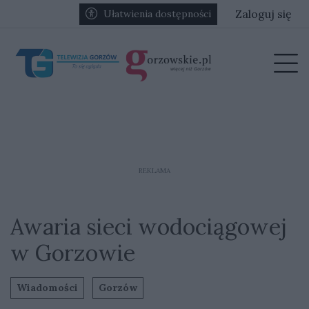
Przejdź do głównych treści
Przejdź do głównego menu
Zaloguj się
Ułatwienia dostępności
menu
Prz
REKLAMA
Awaria sieci wodociągowej
w Gorzowie
Wiadomości
Gorzów