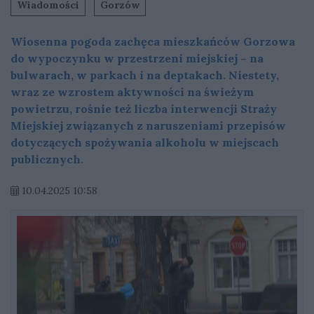
Wiadomości
Gorzów
Wiosenna pogoda zachęca mieszkańców Gorzowa
do wypoczynku w przestrzeni miejskiej – na
bulwarach, w parkach i na deptakach. Niestety,
wraz ze wzrostem aktywności na świeżym
powietrzu, rośnie też liczba interwencji Straży
Miejskiej związanych z naruszeniami przepisów
dotyczących spożywania alkoholu w miejscach
publicznych.
10.04.2025 10:58