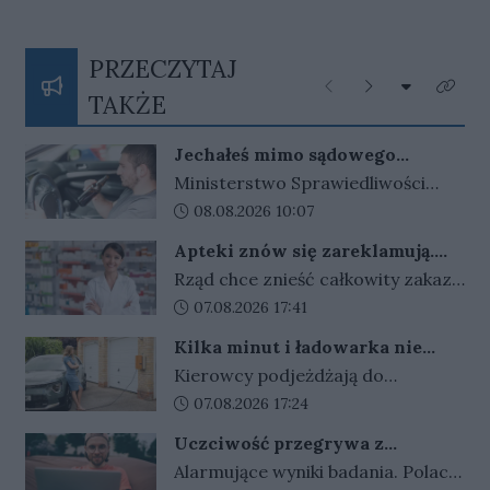
PRZECZYTAJ
Rozwiń listę
Poprzednie
Następne
Kliknij
TAKŻE
Jechałeś mimo sądowego
zakazu? Koniec z wyrokami w
Ministerstwo Sprawiedliwości
zawieszeniu. Rząd zaostrza
szykuje ostre zmiany dla
Data dodania artykułu:
08.08.2026 10:07
przepisy dla kierowców
kierowców. Za złamanie sądowego
Apteki znów się zareklamują.
zakazu prowadzenia auta i
Ale nie bez ograniczeń
Rząd chce znieść całkowity zakaz
recydywę po alkoholu ma grozić
reklamy aptek. Nadal jednak
Data dodania artykułu:
07.08.2026 17:41
bezwzględne więzienie.
zabronione będą m.in. programy
Kilka minut i ładowarka nie
lojalnościowe, presja zakupowa i
działa. Złodzieje znaleźli sposób
Kierowcy podjeżdżają do
udział dzieci.
na szybki zarobek kosztem
ładowarek i zamiast przewodów
Data dodania artykułu:
07.08.2026 17:24
kierowców
widzą tylko ich resztki. Kradzieże
Uczciwość przegrywa z
kabli stają się plagą, a straty
pieniędzmi. Tak tłumaczymy
Alarmujące wyniki badania. Polacy
operatorów sięgają dziesiątek
finansowe przekręty