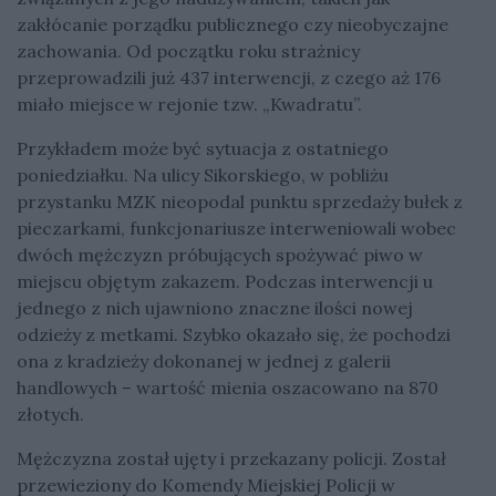
zakłócanie porządku publicznego czy nieobyczajne
zachowania. Od początku roku strażnicy
przeprowadzili już 437 interwencji, z czego aż 176
miało miejsce w rejonie tzw. „Kwadratu”.
Przykładem może być sytuacja z ostatniego
poniedziałku. Na ulicy Sikorskiego, w pobliżu
przystanku MZK nieopodal punktu sprzedaży bułek z
pieczarkami, funkcjonariusze interweniowali wobec
dwóch mężczyzn próbujących spożywać piwo w
miejscu objętym zakazem. Podczas interwencji u
jednego z nich ujawniono znaczne ilości nowej
odzieży z metkami. Szybko okazało się, że pochodzi
ona z kradzieży dokonanej w jednej z galerii
handlowych – wartość mienia oszacowano na 870
złotych.
Mężczyzna został ujęty i przekazany policji. Został
przewieziony do Komendy Miejskiej Policji w