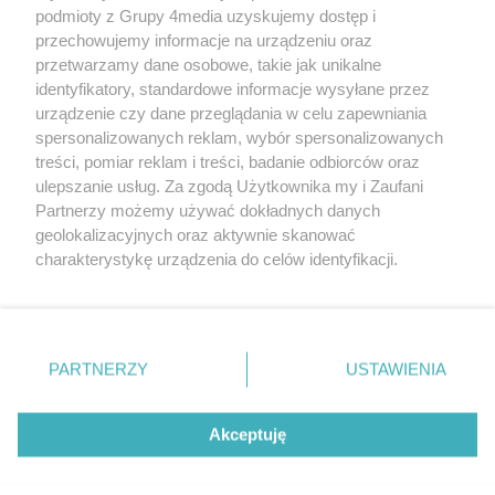
podjął działania, które pozwoliły
REKLAMA
podmioty z Grupy 4media uzyskujemy dostęp i
bezpiecznie zakończyć
przechowujemy informacje na urządzeniu oraz
interwencję.
przetwarzamy dane osobowe, takie jak unikalne
identyfikatory, standardowe informacje wysyłane przez
urządzenie czy dane przeglądania w celu zapewniania
spersonalizowanych reklam, wybór spersonalizowanych
treści, pomiar reklam i treści, badanie odbiorców oraz
ulepszanie usług. Za zgodą Użytkownika my i Zaufani
Partnerzy możemy używać dokładnych danych
geolokalizacyjnych oraz aktywnie skanować
charakterystykę urządzenia do celów identyfikacji.
Reklama
Kontakt
Informacja o Nadawcy
Ponieważ cenimy Twoją prywatność, prosimy o zgodę na
Polityka prywatności
Regulamin portalu
korzystanie z tych technologii poprzez kliknięcie
„Akceptuję”. Zgoda jest dobrowolna i zawsze możesz ją
zmienić/wycofać klikając przycisk ustawień prywatności
PARTNERZY
USTAWIENIA
Szukaj
znajdujący się w lewym dolnym rogu strony
. Niektóre
rodzaje przetwarzania danych nie wymagają zgody
użytkownika, ale masz prawo sprzeciwić się takiemu
Akceptuję
przetwarzaniu. Preferencje będą miały zastosowania tylko
na tej witrynie.
CMS portalu
przygotowany przez