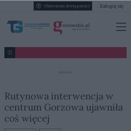
Przejdź do głównych treści
Przejdź do głównego menu
Zaloguj się
Ułatwienia dostępności
menu
Prz
Karol Gliwiński: „Jesteśmy w stanie namieszać w III l
REKLAMA
Rutynowa interwencja w
centrum Gorzowa ujawniła
coś więcej